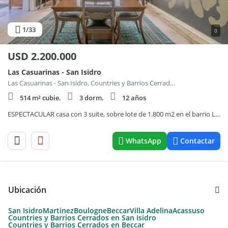
1
/33
0
USD
2.200.000
Las Casuarinas - San Isidro
Las Casuarinas - San Isidro, Countries y Barrios Cerrados en San Isidro
514 m² cubie.
3 dorm.
12 años
ESPECTACULAR casa con 3 suite, sobre lote de 1.800 m2 en el barrio Las Casuarinas - San Isidro.
WhatsApp
Contactar
Ubicación
San Isidro
Martinez
Boulogne
Beccar
Villa Adelina
Acassuso
Countries y Barrios Cerrados en San Isidro
Countries y Barrios Cerrados en Beccar