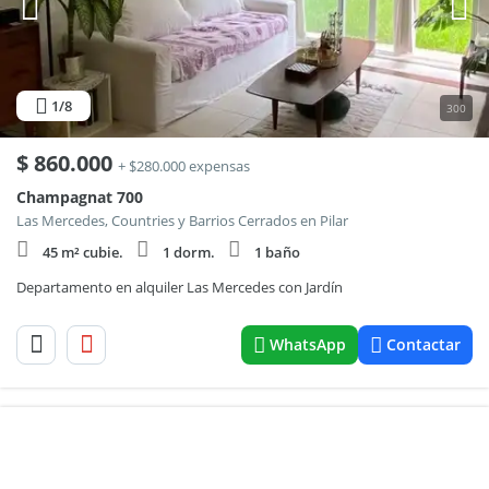
1
/8
300
$
860.000
+ $280.000 expensas
Champagnat 700
Las Mercedes, Countries y Barrios Cerrados en Pilar
45 m² cubie.
1 dorm.
1 baño
Departamento en alquiler Las Mercedes con Jardín
WhatsApp
Contactar