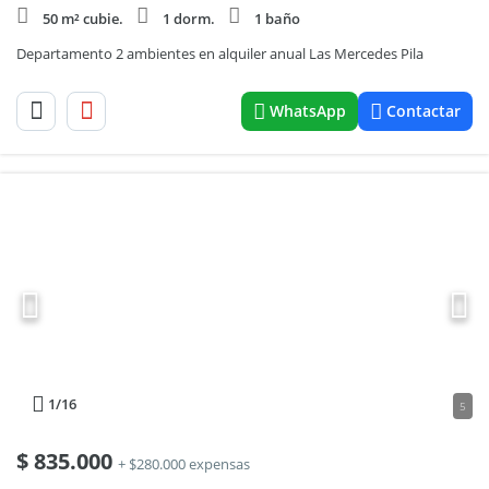
50 m² cubie.
1 dorm.
1 baño
Departamento 2 ambientes en alquiler anual Las Mercedes Pila
WhatsApp
Contactar
1
/16
5
$
835.000
+ $280.000 expensas