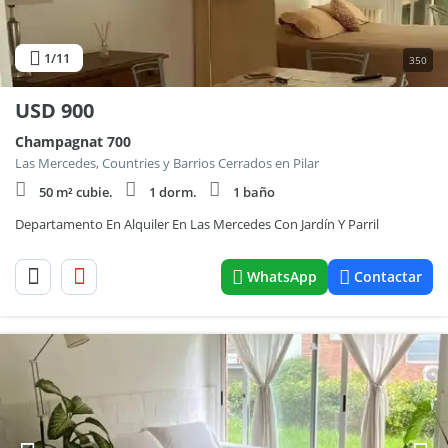
1
/11
350
USD
900
Champagnat 700
Las Mercedes, Countries y Barrios Cerrados en Pilar
50 m² cubie.
1 dorm.
1 baño
Departamento En Alquiler En Las Mercedes Con Jardín Y Parril
WhatsApp
Contactar