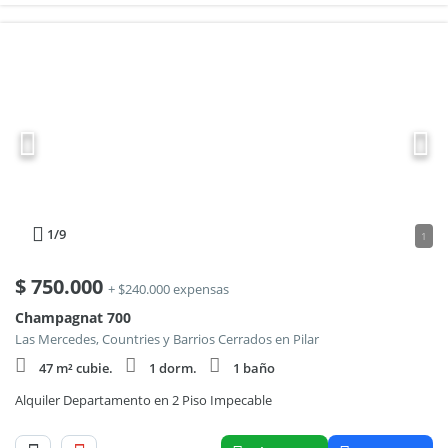
1
/9
1
$
750.000
+ $240.000 expensas
Champagnat 700
Las Mercedes, Countries y Barrios Cerrados en Pilar
47 m² cubie.
1 dorm.
1 baño
Alquiler Departamento en 2 Piso Impecable