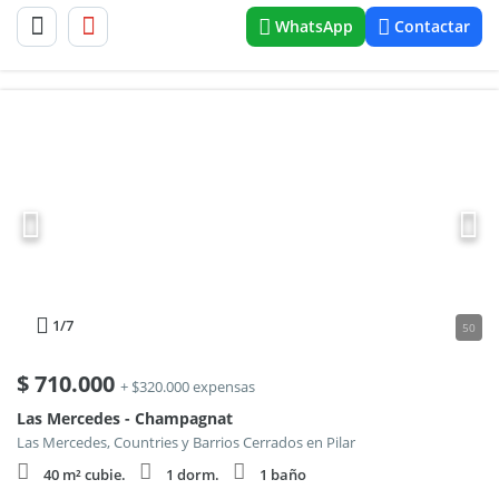
WhatsApp
Contactar
1
/7
50
$
710.000
+ $320.000 expensas
Las Mercedes - Champagnat
Las Mercedes, Countries y Barrios Cerrados en Pilar
40 m² cubie.
1 dorm.
1 baño