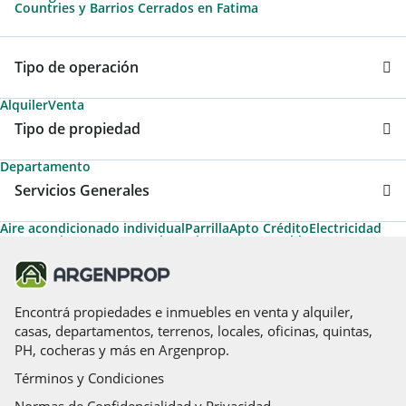
Countries y Barrios Cerrados en Fatima
Tipo de operación
Alquiler
Venta
Tipo de propiedad
Departamento
Servicios Generales
Aire acondicionado individual
Parrilla
Apto Crédito
Electricidad
Agua corriente
Gas natural
Permite Mascotas
Cable
Acepta Garantías de Alquiler de Argenprop
Ascensor
Teléfono
Gimnasio
Termotanque
Agua caliente
Encontrá propiedades e inmuebles en venta y alquiler,
casas, departamentos, terrenos, locales, oficinas, quintas,
PH, cocheras y más en Argenprop.
Términos y Condiciones