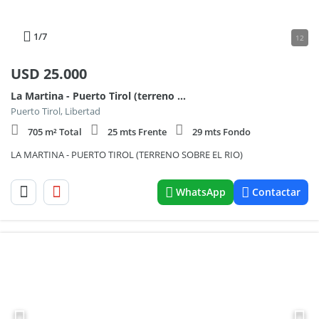
1
/7
12
USD
25.000
La Martina - Puerto Tirol (terreno Unico Sobre El
Puerto Tirol, Libertad
705 m² Total
25 mts Frente
29 mts Fondo
LA MARTINA - PUERTO TIROL (TERRENO SOBRE EL RIO)
WhatsApp
Contactar