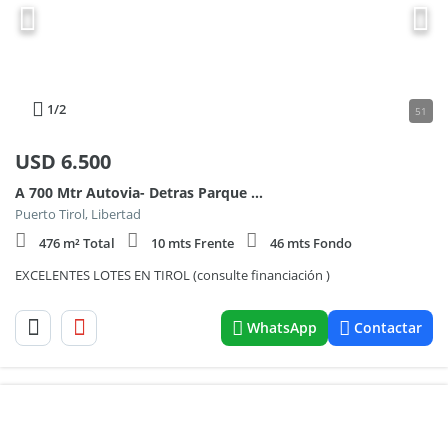
1
/2
51
USD
6.500
A 700 Mtr Autovia- Detras Parque Industrial
Puerto Tirol, Libertad
476 m² Total
10 mts Frente
46 mts Fondo
EXCELENTES LOTES EN TIROL (consulte financiación )
WhatsApp
Contactar