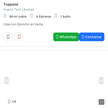
Toppano
Puerto Tirol, Libertad
84 m² cubie.
A Estrenar
1 baño
Casa con Quincho en Venta
WhatsApp
Contactar
1
/9
15