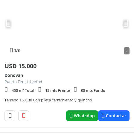
1
/3
7
USD
15.000
Donovan
Puerto Tirol, Libertad
450 m² Total
15 mts Frente
30 mts Fondo
Terreno 15 X 30 Con pileta cerramiento y quincho
WhatsApp
Contactar