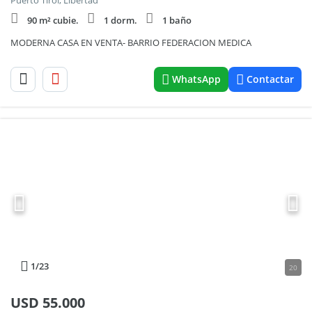
Puerto Tirol, Libertad
90 m² cubie.
1 dorm.
1 baño
MODERNA CASA EN VENTA- BARRIO FEDERACION MEDICA
WhatsApp
Contactar
1
/23
20
USD
55.000