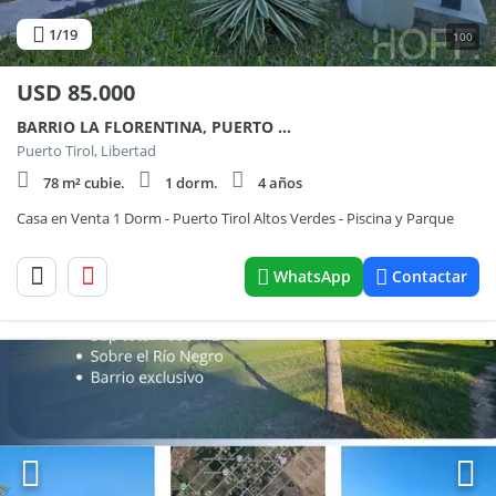
1
/19
100
USD
85.000
BARRIO LA FLORENTINA, PUERTO TIROL
Puerto Tirol, Libertad
78 m² cubie.
1 dorm.
4 años
Casa en Venta 1 Dorm - Puerto Tirol Altos Verdes - Piscina y Parque
WhatsApp
Contactar