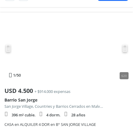
1
/50
620
USD
4.500
+ $914.000 expensas
Barrio San Jorge
San Jorge Village, Countries y Barrios Cerrados en Malvinas Argentinas
396 m² cubie.
4 dorm.
28 años
CASA en ALQUILER 4 DOR en B° SAN JORGE VILLAGE