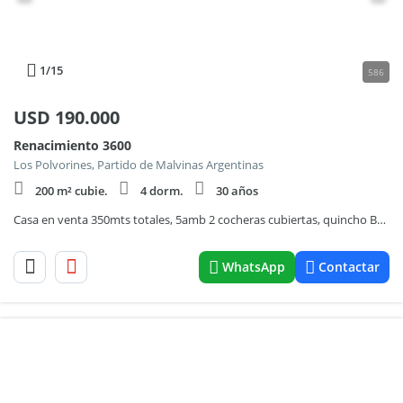
1
/15
586
USD
190.000
Renacimiento 3600
Los Polvorines, Partido de Malvinas Argentinas
200 m² cubie.
4 dorm.
30 años
Casa en venta 350mts totales, 5amb 2 cocheras cubiertas, quincho Barrio Textil, Los Polvorines
WhatsApp
Contactar