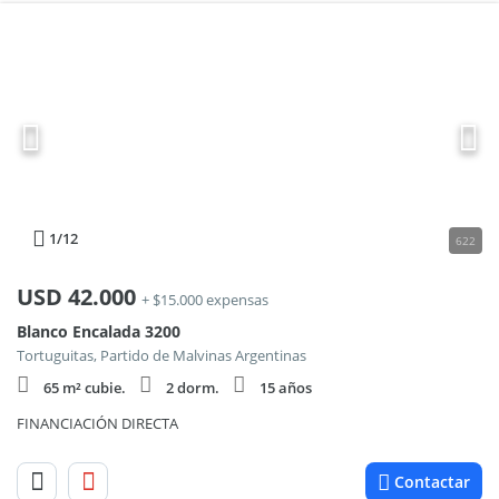
1
/12
622
USD
42.000
+ $15.000 expensas
Blanco Encalada 3200
Tortuguitas, Partido de Malvinas Argentinas
65 m² cubie.
2 dorm.
15 años
FINANCIACIÓN DIRECTA
Contactar