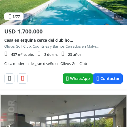
1
/77
652
USD
1.700.000
Casa en esquina cerca del club house y del Golf - Urdapilleta propiedades
Olivos Golf Club, Countries y Barrios Cerrados en Malvinas Argentinas
437 m² cubie.
3 dorm.
23 años
Casa moderna de gran diseño en Olivos Golf Club
WhatsApp
Contactar