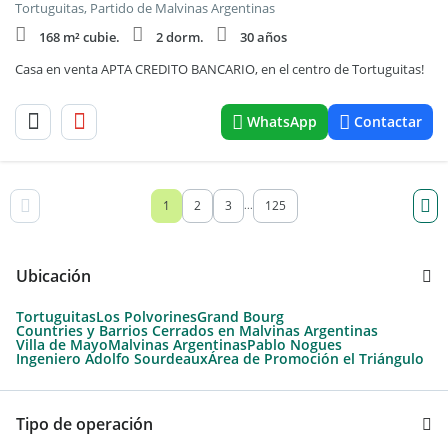
Tortuguitas, Partido de Malvinas Argentinas
168 m² cubie.
2 dorm.
30 años
Casa en venta APTA CREDITO BANCARIO, en el centro de Tortuguitas!
WhatsApp
Contactar
1
2
3
125
...
Ubicación
Tortuguitas
Los Polvorines
Grand Bourg
Countries y Barrios Cerrados en Malvinas Argentinas
Villa de Mayo
Malvinas Argentinas
Pablo Nogues
Ingeniero Adolfo Sourdeaux
Área de Promoción el Triángulo
Tipo de operación