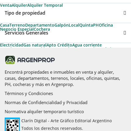
Venta
Alquiler
Alquiler Temporal
Tipo de propiedad
Casa
Terreno
Departamento
Galpón
Local
Quinta
PH
Oficina
Negocio Especial
Cochera
Servicios Generales
Electricidad
Gas natural
Apto Crédito
Agua corriente
Permite Mascotas
Cable
Desayunador
Temporario Turístico
Aire acondicionado individual
Calefacción
Calefacción tiro balanceado
Aire acondicionado central
Aire caliente
Luz eléctrica
Agua cloaca
Teléfono
Caldera
Apto Profesional
Termotanque
Gas envasado
Encontrá propiedades e inmuebles en venta y alquiler,
casas, departamentos, terrenos, locales, oficinas, quintas,
PH, cocheras y más en Argenprop.
Términos y Condiciones
Normas de Confidencialidad y Privacidad
Normativa alquiler temporario turístico
Clarín Digital - Arte Gráfico Editorial Argentino
Todos los derechos reservados.