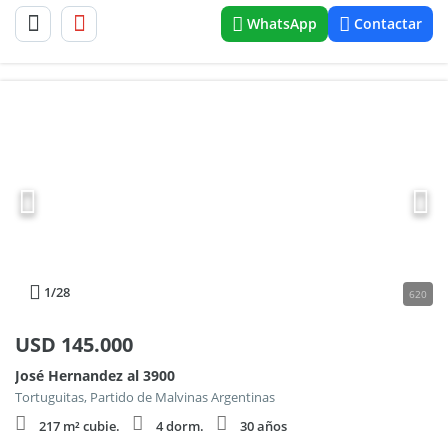
WhatsApp
Contactar
1
/28
620
USD
145.000
José Hernandez al 3900
Tortuguitas, Partido de Malvinas Argentinas
217 m² cubie.
4 dorm.
30 años