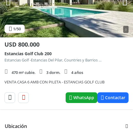
1
/50
0
USD
800.000
Estancias Golf Club 200
Estancias Golf -Estancias Del Pilar, Countries y Barrios Cerrados en Pilar
470 m² cubie.
3 dorm.
4 años
VENTA CASA 6 AMB CON PILETA - ESTANCIAS GOLF CLUB
WhatsApp
Contactar
Ubicación