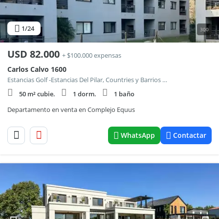
1
/24
300
USD
82.000
+ $100.000 expensas
Carlos Calvo 1600
Estancias Golf -Estancias Del Pilar, Countries y Barrios Cerrados en Pilar
50 m² cubie.
1 dorm.
1 baño
Departamento en venta en Complejo Equus
WhatsApp
Contactar