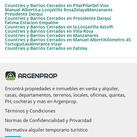
Countries y Barrios Cerrados en Pilar
Pilar
Del Viso
Manuel Alberti
La Lonja
Villa Rosa
Zelaya
Manzanares
Presidente Derqui
Countries y Barrios Cerrados en Presidente Derqui
Fatima Estacion Empalme
Countries y Barrios Cerrados en la Lonja
Villa Astolfi
Countries y Barrios Cerrados en Villa Rosa
Countries y Barrios Cerrados en Manzanares
Countries y Barrios Cerrados en Manuel Alberti
Kilometro 45
Tortuguitas
Almirante Irizar
Countries y Barrios Cerrados en Fatima
Encontrá propiedades e inmuebles en venta y alquiler,
casas, departamentos, terrenos, locales, oficinas, quintas,
PH, cocheras y más en Argenprop.
Términos y Condiciones
Normas de Confidencialidad y Privacidad
Normativa alquiler temporario turístico