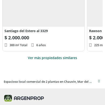
Santiago del Estero al 3329
Rawson y
$
2.000.000
$
2.000
300 m² Total
6 años
225 m² 
Ver más propiedades similares
Espacioso local comercial de 2 plantas en Chauvin, Mar del Plata - Alquiler