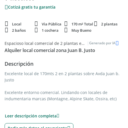
Cotizá gratis tu garantía
Local
Via Pública
170 m² Total
2 plantas
2 baños
1 cochera
Muy Bueno
|
Espacioso local comercial de 2 plantas en Chauvin, Mar del Plata - Alquiler
Generado por IA
Alquiler local comercial zona Juan B. Justo
Descripción
Excelente local de 170mts 2 en 2 plantas sobre Avda Juan b.
Justo
Excelente entorno comercial. Lindando con locales de
indumentaria marcas (Montagne, Alpine Skate, Ossira, etc)
El local cuenta con gran frente vidriado con persiana metalica
Leer descripción completa
de accionamiento electrico