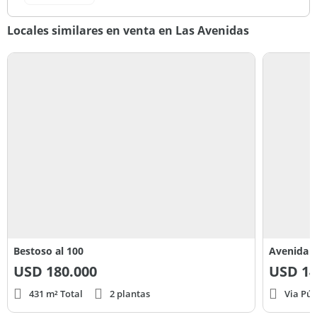
Locales similares en venta en Las Avenidas
Bestoso al 100
Avenida F
USD
180.000
USD
14
431 m² Total
2 plantas
Via Púb