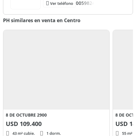
0059824
Ver teléfono
PH similares en venta en Centro
8 DE OCTUBRE 2900
8 DE OCT
USD
109.400
USD
14
43 m² cubie.
1 dorm.
55 m² c