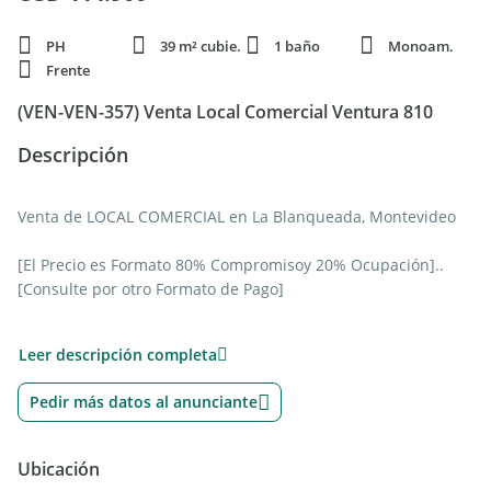
PH
39 m² cubie.
1 baño
Monoam.
Frente
(VEN-VEN-357) Venta Local Comercial Ventura 810
Descripción
Venta de LOCAL COMERCIAL en La Blanqueada, Montevideo
[El Precio es Formato 80% Compromisoy 20% Ocupación]..
[Consulte por otro Formato de Pago]
VENTURA 8 DE OCTUBRE, ENTREGA DICIEMBRE 2020
Leer descripción completa
Con 39.5m2 al frente
Pedir más datos al anunciante
piso flotante, baño
Ubicación
Ofrecemos luego de la compra gestionar la propiedad para