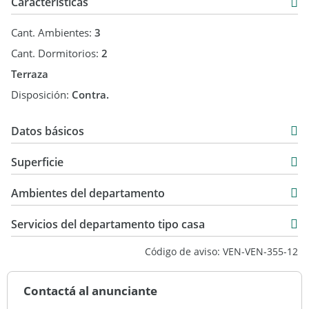
Características
Se enmarca dentro de la ley Nº18.795 de
Vivienda de Interés Social con sus respectivos beneficios.
Cant. Ambientes:
3
¿Buscas Inversión? Ofrecemos
Cant. Dormitorios:
2
luego de la compra gestionar la propiedad para asegurar la
Terraza
mejor rentabilidad.
Disposición:
Contra.
Características
Datos básicos
·
Venta
Acceso protegido con cerca
Superficie
eléctrica
USD 144.900
58 m2
Ambientes del departamento
·
58 m2
Cámaras de
Servicios del departamento tipo casa
seguridad
Código de aviso: VEN-VEN-355-12
·
Salón de usos múltiples con
Contactá al anunciante
parrillero