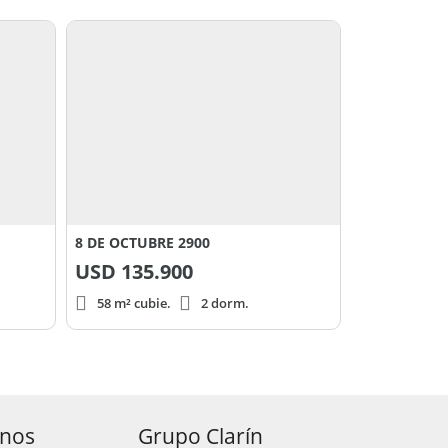
8 DE OCTUBRE 2900
USD
135.900
58 m² cubie.
2 dorm.
anos
Grupo Clarín