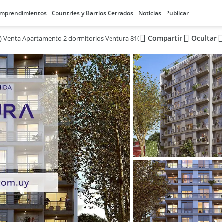
mprendimientos
Countries y Barrios Cerrados
Noticias
Publicar
Compartir
Ocultar
) Venta Apartamento 2 dormitorios Ventura 810