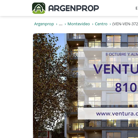
E
Argenprop
...
Montevideo
Centro
(VEN-VEN-372