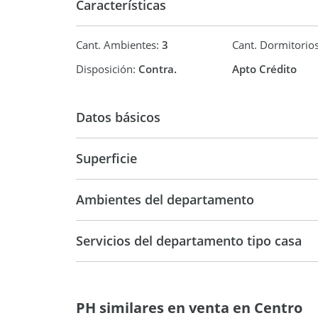
Características
Se enmarca dentro de la ley Nº18.795 de
Vivienda de Interés Social con sus respectivos ben
Cant. Ambientes:
3
Cant. Dormitorio
¿Buscas Inversión? Ofrecemos
luego de la compra gestionar la propiedad para as
Disposición:
Contra.
Apto Crédito
Características
Datos básicos
·
Acceso protegido con cerca
Venta
USD 114.
eléctrica
Superficie
·
57 m2
57 m2
Cámaras de
Ambientes del departamento
seguridad
·
Servicios del departamento tipo casa
Salón de usos múltiples con
parrillero
·
PH similares en venta en Centro
Bajos costos de