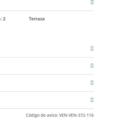
eficios.
s:
2
Terraza
egurar la mejor rentabilidad.
900
Código de aviso: VEN-VEN-372-116