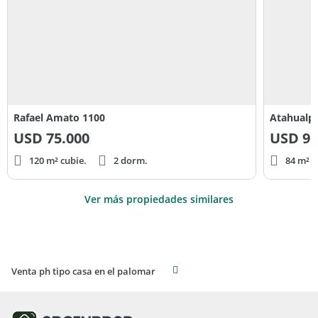
Rafael Amato 1100
Atahualpa
USD
75.000
USD
95
120 m² cubie.
2 dorm.
84 m² c
Ver más propiedades similares
Venta ph tipo casa en el palomar