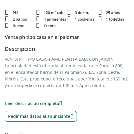
PH
120 m² cubie.
3 dorm.
25 años
2 baños
4 ambientes
1 cocheras
1 toilettes
Bueno
Frente
Venta ph tipo casa en el palomar
Descripción
VENTA PH TIPO CASA 4 AMB PLANTA BAJA CON JARDíN
La propiedad está ubicada al frente en la calle Paraíso 800,
en el encantador barrio de El Palomar, G.B.A. Zona Oeste,
Morón. Esta propiedad, ofrece una superficie total de 169 m2
y una superficie cubierta de 120 m2. Apto crédito.
La entrada principal conduce al amplio y luminoso living-
Leer descripción completa
comedor, que actúa como eje central de la casa. A la
izquierda, un hall distribuidor conecta con un dormitorio y
Pedir más datos al anunciante
ofrece salida directa al jardín. A la derecha, otro hall lleva al
toilette y dos dormitorios amplios y cómodos. La cocina
funcional está equipada con acceso al lavadero y a una