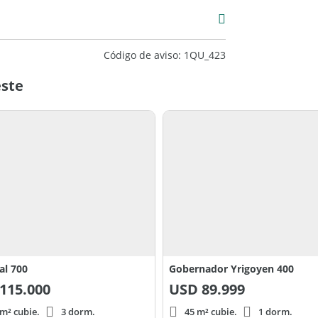
Código de aviso: 1QU_423
este
al 700
Gobernador Yrigoyen 400
115.000
USD
89.999
m² cubie.
3 dorm.
45 m² cubie.
1 dorm.