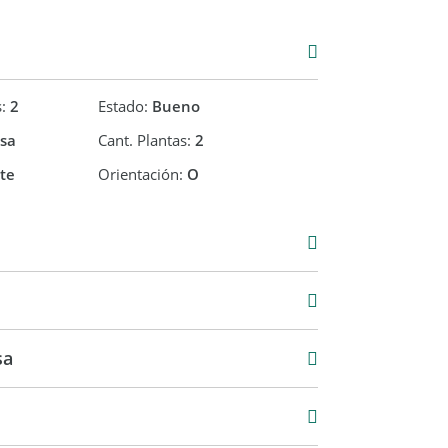
s:
2
Estado:
Bueno
sa
Cant. Plantas:
2
te
Orientación:
O
000
41,60 m2
221,32 m2
sa