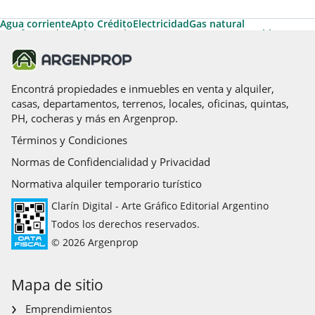
Agua corriente
Apto Crédito
Electricidad
Gas natural
Artefactos de cocina
Permite Mascotas
Termotanque
Cable
Calefacción
Apto Profesional
Aire acondicionado individual
Calefacción tiro balanceado
Aire caliente
Aire acondicionado central
Calefon
Encontrá propiedades e inmuebles en venta y alquiler,
casas, departamentos, terrenos, locales, oficinas, quintas,
PH, cocheras y más en Argenprop.
Términos y Condiciones
Normas de Confidencialidad y Privacidad
Normativa alquiler temporario turístico
Clarín Digital - Arte Gráfico Editorial Argentino
Todos los derechos reservados.
© 2026 Argenprop
Mapa de sitio
Emprendimientos