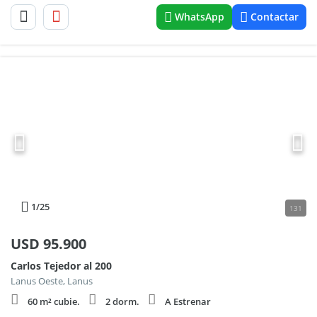
WhatsApp
Contactar
1
/25
131
USD
95.900
Carlos Tejedor al 200
Lanus Oeste, Lanus
60 m² cubie.
2 dorm.
A Estrenar