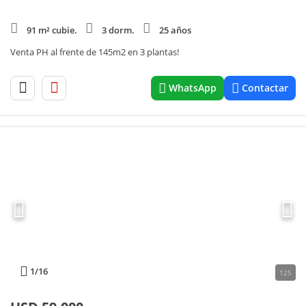
91 m² cubie.
3 dorm.
25 años
Venta PH al frente de 145m2 en 3 plantas!
WhatsApp
Contactar
1
/16
125