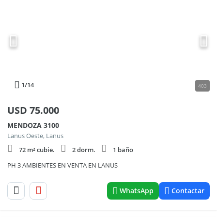
1
/14
403
USD
75.000
MENDOZA 3100
Lanus Oeste, Lanus
72 m² cubie.
2 dorm.
1 baño
PH 3 AMBIENTES EN VENTA EN LANUS
WhatsApp
Contactar