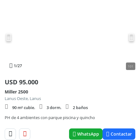
1
/27
101
USD
95.000
Miller 2500
Lanus Oeste, Lanus
90 m² cubie.
3 dorm.
2 baños
PH de 4 ambientes con parque piscina y quincho
WhatsApp
Contactar