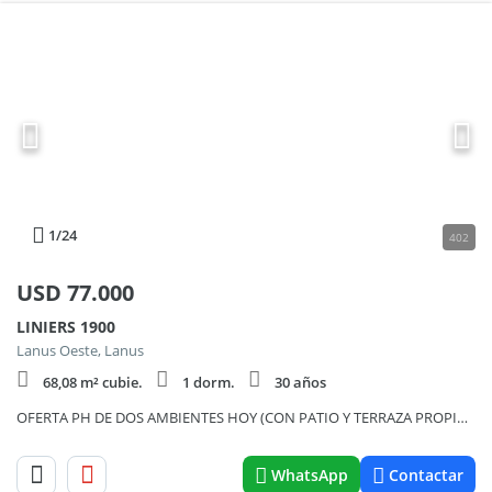
1
/24
402
USD
77.000
LINIERS 1900
Lanus Oeste, Lanus
68,08 m² cubie.
1 dorm.
30 años
OFERTA PH DE DOS AMBIENTES HOY (CON PATIO Y TERRAZA PROPIA), QUE PUEDE SER UN CUATRO AMBIENTES MAÑANA.
WhatsApp
Contactar