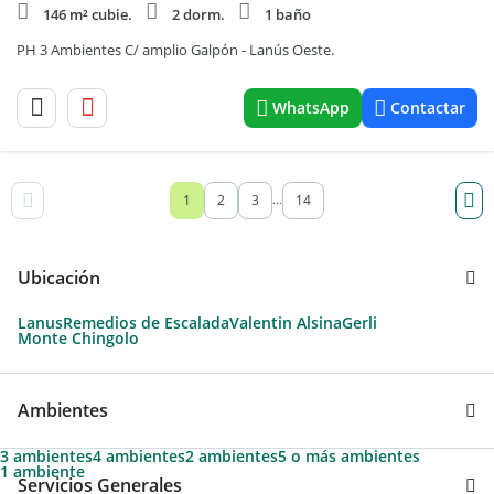
146 m² cubie.
2 dorm.
1 baño
PH 3 Ambientes C/ amplio Galpón - Lanús Oeste.
WhatsApp
Contactar
1
2
3
14
...
Ubicación
Lanus
Remedios de Escalada
Valentin Alsina
Gerli
Monte Chingolo
Ambientes
3 ambientes
4 ambientes
2 ambientes
5 o más ambientes
1 ambiente
Servicios Generales