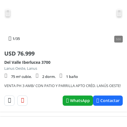
1
/35
500
USD
76.999
Del Valle Iberlucea 3700
Lanus Oeste, Lanus
75 m² cubie.
2 dorm.
1 baño
VENTA PH 3 AMB/ CON PATIO Y PARRILLA APTO CRÉD. LANÚS OESTE!
WhatsApp
Contactar