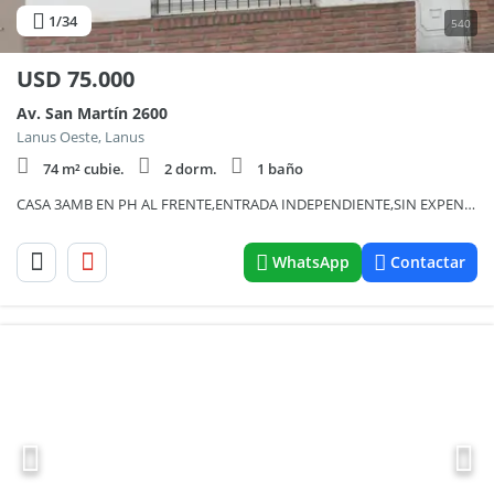
1
/34
540
USD
75.000
Av. San Martín 2600
Lanus Oeste, Lanus
74 m² cubie.
2 dorm.
1 baño
CASA 3AMB EN PH AL FRENTE,ENTRADA INDEPENDIENTE,SIN EXPENSAS
WhatsApp
Contactar