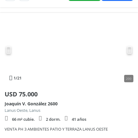
1
/21
200
USD
75.000
Joaquín V. González 2600
Lanus Oeste, Lanus
66 m² cubie.
2 dorm.
41 años
VENTA PH 3 AMBIENTES PATIO Y TERRAZA LANUS OESTE