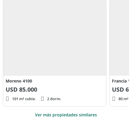
Moreno 4100
Francia 1
USD
85.000
USD
69
101 m² cubie.
2 dorm.
80 m² c
Ver más propiedades similares