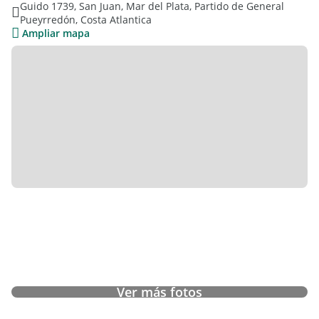
Guido 1739, San Juan, Mar del Plata, Partido de General
Escucha oferta Acepta vehículo en parte de pago
Pueyrredón, Costa Atlantica
Ampliar mapa
Valor usd 79.900
- Agua- Electricidad- Zona de lavandería- Piso Madera- Acceso
pavimentado- Centros comerciales- Terraza- Trans. público
cercano Ref#9922158.
Ver más fotos