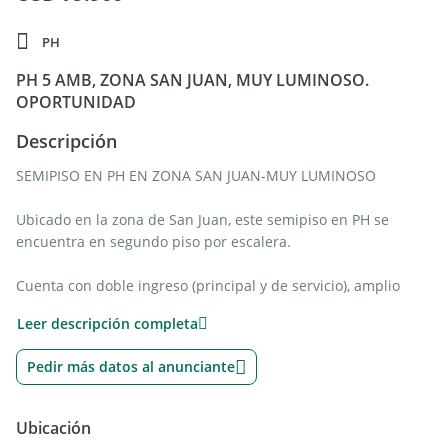
PH
PH 5 AMB, ZONA SAN JUAN, MUY LUMINOSO.
OPORTUNIDAD
Descripción
SEMIPISO EN PH EN ZONA SAN JUAN-MUY LUMINOSO
Ubicado en la zona de San Juan, este semipiso en PH se
encuentra en segundo piso por escalera.
Cuenta con doble ingreso (principal y de servicio), amplio
living comedor, 4 dormitorios, baño completo con bañera,
Leer descripción completa
cocina separada, lavaderoindependiente y espacio de
guardado con termotanque.
Pedir más datos al anunciante
Muy luminoso. Ideal tanto para vivienda permanente como
para uso profesional.
Ubicación