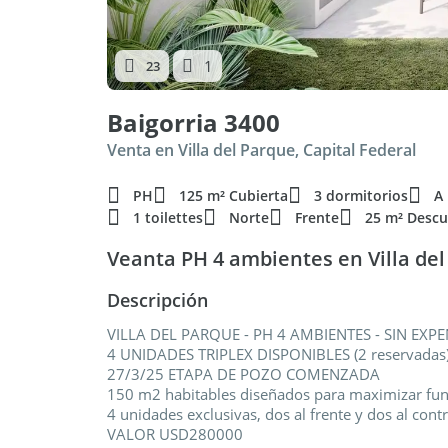
1
23
Baigorria 3400
Venta en Villa del Parque, Capital Federal
PH
125 m² Cubierta
3 dormitorios
A
1 toilettes
Norte
Frente
25 m² Descu
Veanta PH 4 ambientes en Villa de
Descripción
VILLA DEL PARQUE - PH 4 AMBIENTES - SIN EXPE
4 UNIDADES TRIPLEX DISPONIBLES (2 reservadas
27/3/25 ETAPA DE POZO COMENZADA
150 m2 habitables diseñados para maximizar func
4 unidades exclusivas, dos al frente y dos al contr
VALOR USD280000