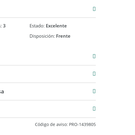
s y alacena).
s:
3
Estado:
Excelente
Disposición:
Frente
.
900
25 m2
150 m2
accesorios).
sa
 de la zona:
Código de aviso: PRO-1439805