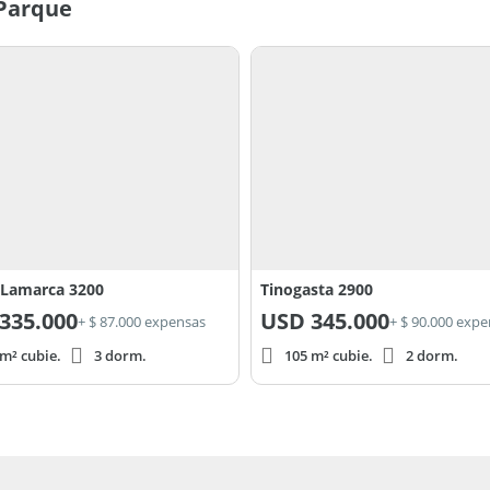
 Parque
Martín).
e demolición).
ita al proyecto.
 Lamarca 3200
Tinogasta 2900
335.000
USD
345.000
+ $ 87.000 expensas
+ $ 90.000 exp
m² cubie.
3 dorm.
105 m² cubie.
2 dorm.
os asistentes NO ejercen el corretaje
as operaciones inmobiliarias es desarrollada
na Inmobiliaria se encuentra a cargo de Diego
 5399.
s inmobiliarias y gastos de gestoría de