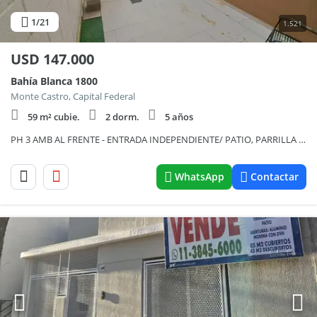
1
/21
1.521
USD
147.000
Bahía Blanca 1800
Monte Castro, Capital Federal
59 m² cubie.
2 dorm.
5 años
PH 3 AMB AL FRENTE - ENTRADA INDEPENDIENTE/ PATIO, PARRILLA Y LAVADERO.
WhatsApp
Contactar