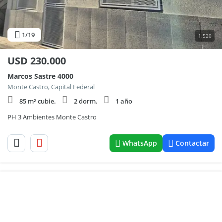
1
/19
1.520
USD
230.000
Marcos Sastre 4000
Monte Castro, Capital Federal
85 m² cubie.
2 dorm.
1 año
PH 3 Ambientes Monte Castro
WhatsApp
Contactar