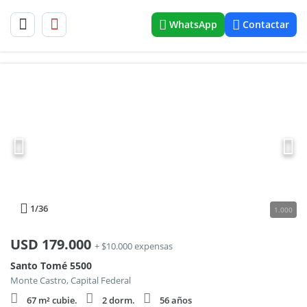
WhatsApp
Contactar
1
/36
1.000
USD
179.000
+ $10.000 expensas
Santo Tomé 5500
Monte Castro, Capital Federal
67 m² cubie.
2 dorm.
56 años