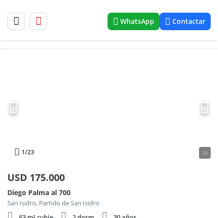
WhatsApp
Contactar
1
/23
20
USD
175.000
Diego Palma al 700
San Isidro, Partido de San Isidro
63 m² cubie.
2 dorm.
30 años