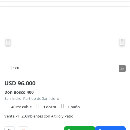
1
/10
30
USD
96.000
Don Bosco 400
San Isidro, Partido de San Isidro
40 m² cubie.
1 dorm.
1 baño
Venta PH 2 Ambientes con Altillo y Patio