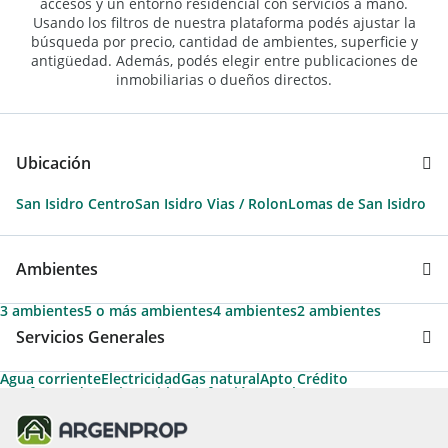
accesos y un entorno residencial con servicios a mano.
Usando los filtros de nuestra plataforma podés ajustar la
búsqueda por precio, cantidad de ambientes, superficie y
antigüedad. Además, podés elegir entre publicaciones de
inmobiliarias o dueños directos.
Ubicación
San Isidro Centro
San Isidro Vias / Rolon
Lomas de San Isidro
Ambientes
3 ambientes
5 o más ambientes
4 ambientes
2 ambientes
Servicios Generales
Agua corriente
Electricidad
Gas natural
Apto Crédito
Artefactos de cocina
Cable
Calefacción
Permite Mascotas
Aire acondicionado individual
Aire caliente
Calefacción tiro balanceado
Aire acondicionado central
Termotanque
Apto Profesional
Calefon