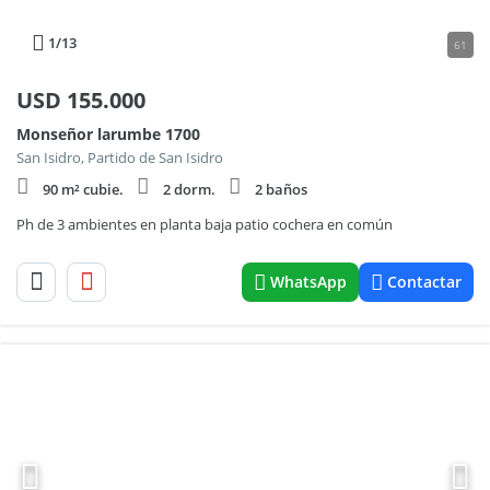
1
/13
61
USD
155.000
Monseñor larumbe 1700
San Isidro, Partido de San Isidro
90 m² cubie.
2 dorm.
2 baños
Ph de 3 ambientes en planta baja patio cochera en común
WhatsApp
Contactar