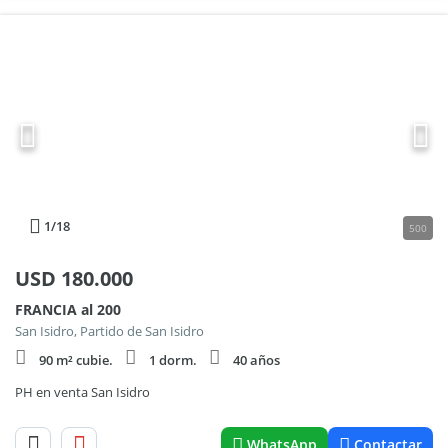
1
/18
500
USD
180.000
FRANCIA al 200
San Isidro, Partido de San Isidro
90 m² cubie.
1 dorm.
40 años
PH en venta San Isidro
WhatsApp
Contactar