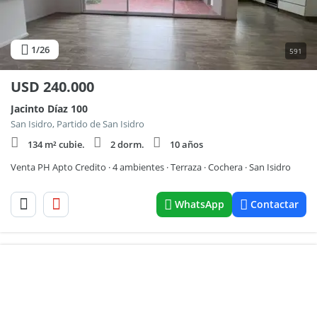
1
/26
591
USD
240.000
Jacinto Díaz 100
San Isidro, Partido de San Isidro
134 m² cubie.
2 dorm.
10 años
Venta PH Apto Credito · 4 ambientes · Terraza · Cochera · San Isidro
WhatsApp
Contactar