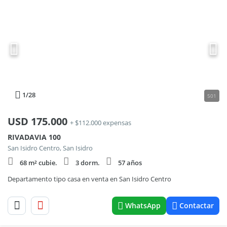
1
/28
501
USD
175.000
+ $112.000 expensas
RIVADAVIA 100
San Isidro Centro, San Isidro
68 m² cubie.
3 dorm.
57 años
Departamento tipo casa en venta en San Isidro Centro
WhatsApp
Contactar