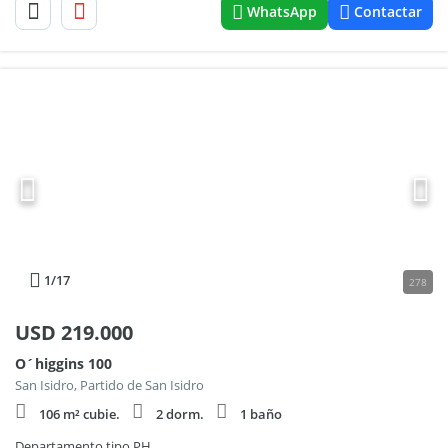
WhatsApp
Contactar
1
/17
278
USD
219.000
O´higgins 100
San Isidro, Partido de San Isidro
106 m² cubie.
2 dorm.
1 baño
Departamento tipo PH