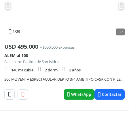
1
/29
572
USD
495.000
+ $550.000 expensas
ALEM al 100
San Isidro, Partido de San Isidro
140 m² cubie.
2 dorm.
2 años
300 M2 VENTA ESPECTACULAR DEPTO 3/4 AMB TIPO CASA CON PILETA Y JARDIN PROPIO EN SAN ISIDRO
WhatsApp
Contactar