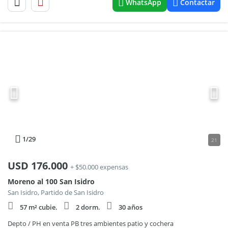
WhatsApp
Contactar
1
/29
21
USD
176.000
+ $50.000 expensas
Moreno al 100 San Isidro
San Isidro, Partido de San Isidro
57 m² cubie.
2 dorm.
30 años
Depto / PH en venta PB tres ambientes patio y cochera