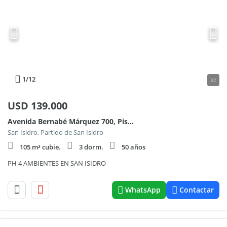
1
/12
32
USD
139.000
Avenida Bernabé Márquez 700, Piso 1
San Isidro, Partido de San Isidro
105 m² cubie.
3 dorm.
50 años
PH 4 AMBIENTES EN SAN ISIDRO
WhatsApp
Contactar