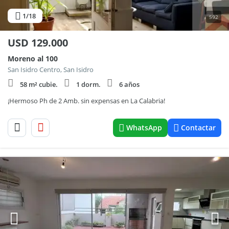
1
/18
592
USD
129.000
Moreno al 100
San Isidro Centro, San Isidro
58 m² cubie.
1 dorm.
6 años
¡Hermoso Ph de 2 Amb. sin expensas en La Calabria!
WhatsApp
Contactar