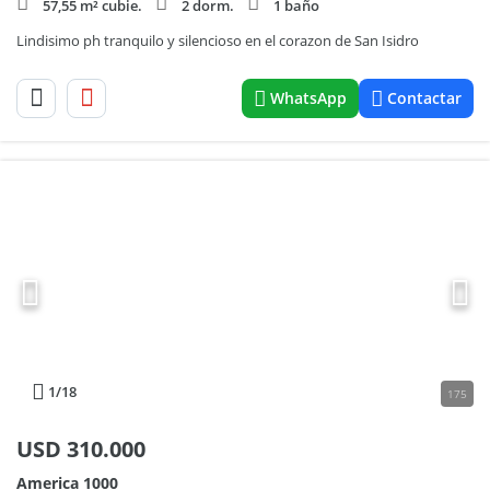
57,55 m² cubie.
2 dorm.
1 baño
Lindisimo ph tranquilo y silencioso en el corazon de San Isidro
WhatsApp
Contactar
1
/18
175
USD
310.000
America 1000