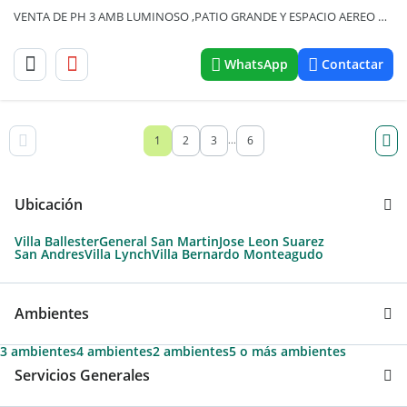
VENTA DE PH 3 AMB LUMINOSO ,PATIO GRANDE Y ESPACIO AEREO PROPIO PARA AMPLIAR O HACER OTRO DPTO
WhatsApp
Contactar
1
2
3
6
...
Ubicación
Villa Ballester
General San Martin
Jose Leon Suarez
San Andres
Villa Lynch
Villa Bernardo Monteagudo
Ambientes
3 ambientes
4 ambientes
2 ambientes
5 o más ambientes
Servicios Generales