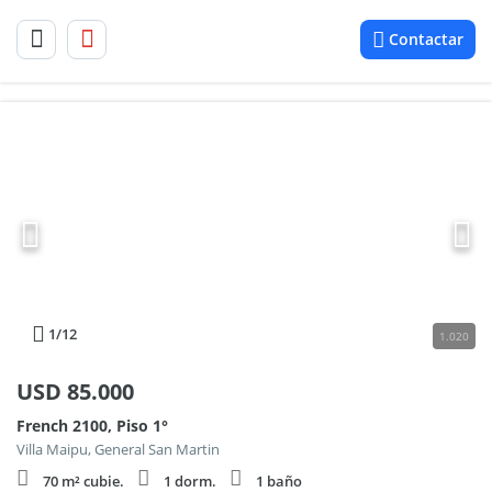
Contactar
1
/12
1.020
USD
85.000
French 2100, Piso 1°
Villa Maipu, General San Martin
70 m² cubie.
1 dorm.
1 baño