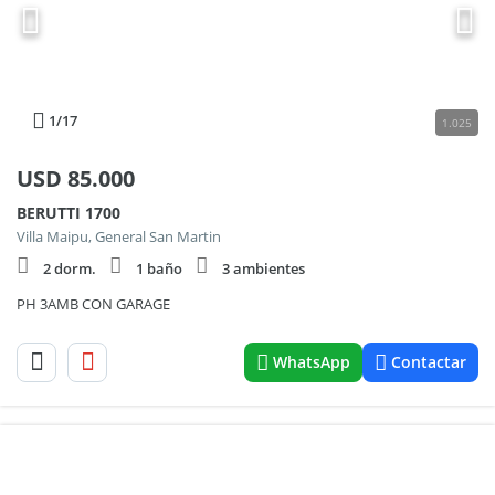
1
/17
1.025
USD
85.000
BERUTTI 1700
Villa Maipu, General San Martin
2 dorm.
1 baño
3 ambientes
PH 3AMB CON GARAGE
WhatsApp
Contactar