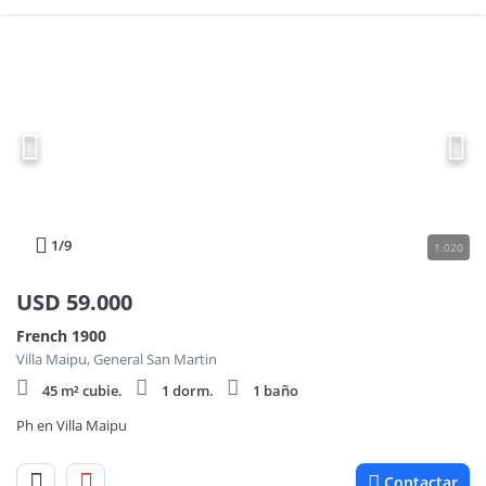
1
/9
1.020
USD
59.000
French 1900
Villa Maipu, General San Martin
45 m² cubie.
1 dorm.
1 baño
Ph en Villa Maipu
Contactar