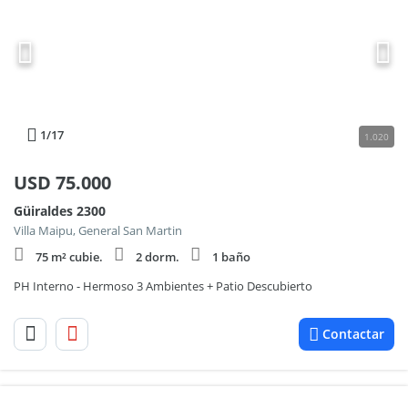
1
/17
1.020
USD
75.000
Güiraldes 2300
Villa Maipu, General San Martin
75 m² cubie.
2 dorm.
1 baño
PH Interno - Hermoso 3 Ambientes + Patio Descubierto
Contactar