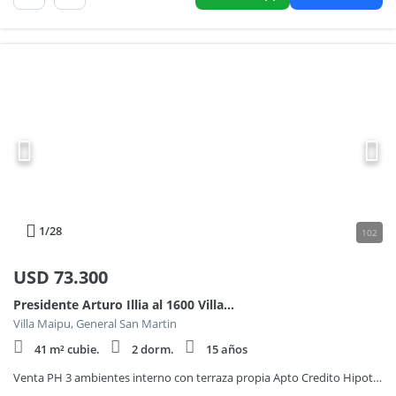
1
/28
102
USD
73.300
Presidente Arturo Illia al 1600 Villa Maipu San Martin
Villa Maipu, General San Martin
41 m² cubie.
2 dorm.
15 años
Venta PH 3 ambientes interno con terraza propia Apto Credito Hipotecario en Villa Maipu San Martin