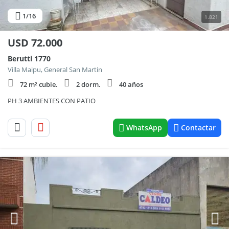
1
/16
1.821
USD
72.000
Berutti 1770
Villa Maipu, General San Martin
72 m² cubie.
2 dorm.
40 años
PH 3 AMBIENTES CON PATIO
WhatsApp
Contactar