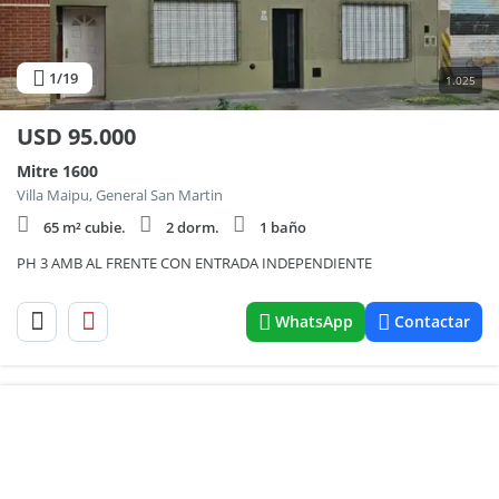
1
/19
1.025
USD
95.000
Mitre 1600
Villa Maipu, General San Martin
65 m² cubie.
2 dorm.
1 baño
PH 3 AMB AL FRENTE CON ENTRADA INDEPENDIENTE
WhatsApp
Contactar