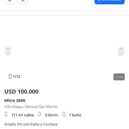
1
/12
1.020
USD
100.000
Mitre 2600
Villa Maipu, General San Martin
111 m² cubie.
3 dorm.
1 baño
Amplio PH con Patio y Cochera