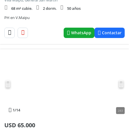
Villa Maipu, General San Martin
68 m² cubie.
2 dorm.
50 años
PH en V.Maipu
WhatsApp
Contactar
1
/14
283
USD
65.000