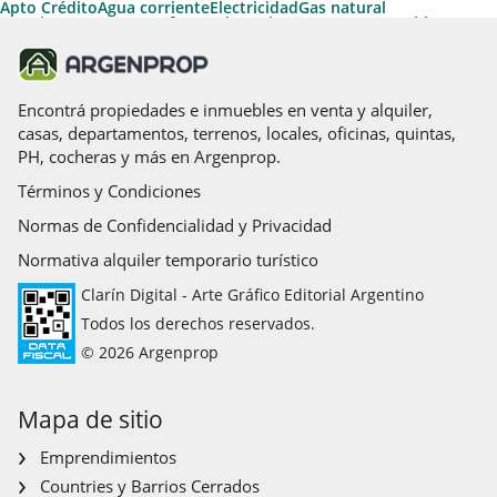
Apto Crédito
Agua corriente
Electricidad
Gas natural
Permite Mascotas
Artefactos de cocina
Termotanque
Cable
Calefacción
Aire caliente
Calefacción tiro balanceado
Aire acondicionado central
Aire acondicionado individual
Apto Profesional
Encontrá propiedades e inmuebles en venta y alquiler,
casas, departamentos, terrenos, locales, oficinas, quintas,
PH, cocheras y más en Argenprop.
Términos y Condiciones
Normas de Confidencialidad y Privacidad
Normativa alquiler temporario turístico
Clarín Digital - Arte Gráfico Editorial Argentino
Todos los derechos reservados.
© 2026 Argenprop
Mapa de sitio
Emprendimientos
Countries y Barrios Cerrados