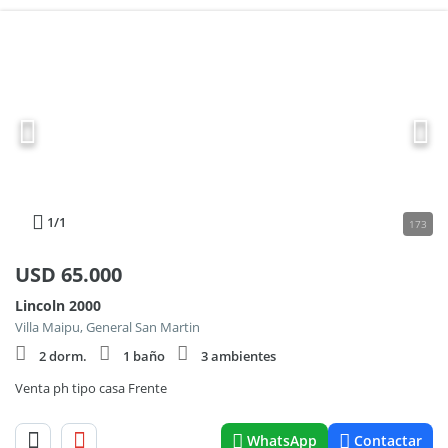
1
/1
173
USD
65.000
Lincoln 2000
Villa Maipu, General San Martin
2 dorm.
1 baño
3 ambientes
Venta ph tipo casa Frente
WhatsApp
Contactar