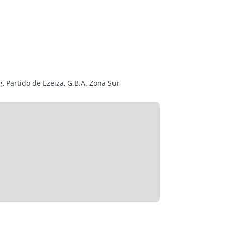
 tenis y paddle, ideales para los amantes del
s y reuniones sociales.
n la sostenibilidad, incluyendo un área
n de especies nativas para el paisajismo.
ctricidad, agua potable y alumbrado público.
 Partido de Ezeiza, G.B.A. Zona Sur
.
 acceso y una ubicación privilegiada en G.B.A.
mativo. No reflejan necesariamente con
 que surgen de los títulos y planos