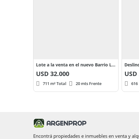
Lote a la venta en el nuevo Barrio Las Victorias sobre Ruta 52
Deslin
USD
32.000
USD
711 m² Total
20 mts Frente
616
Encontrá propiedades e inmuebles en venta y alqu