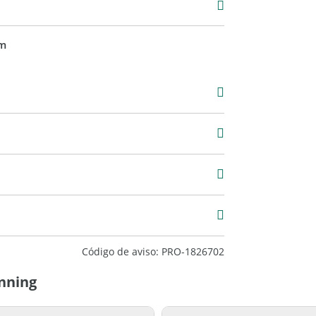
m
2
Código de aviso: PRO-1826702
anning