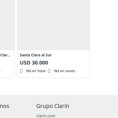
Venta Terreno / Lote en Santa Clara al Sur Canning 0
Santa Clara al Sur
USD
30.000
e
763 m² Total
763 m² constr.
anos
Grupo Clarín
clarín.com