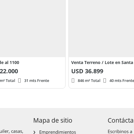
de al 1100
22.000
USD
36.899
 m² Total
31 mts Frente
846 m² Total
40 mts Frent
Mapa de sitio
Contáct
iler, casas,
Escribinos a
Emprendimientos