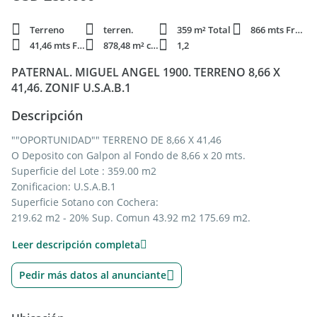
Terreno
terren.
359 m² Total
866 mts Frente
41,46 mts Fondo
878,48 m² constr.
1,2
PATERNAL. MIGUEL ANGEL 1900. TERRENO 8,66 X
41,46. ZONIF U.S.A.B.1
Descripción
""OPORTUNIDAD"" TERRENO DE 8,66 X 41,46
O Deposito con Galpon al Fondo de 8,66 x 20 mts.
Superficie del Lote : 359.00 m2
Zonificacion: U.S.A.B.1
Superficie Sotano con Cochera:
219.62 m2 - 20% Sup. Comun 43.92 m2 175.69 m2.
Sup PB 1° y 2° Piso:
Leer descripción completa
219.62 x 3: 658.86 m2 - 20% Sup Comun 131.77 m2 : 527.08
m2.
Pedir más datos al anunciante
Sup de Venta Aproximada : 527.08 m2.