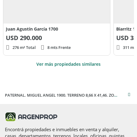
Juan Agustín García 1700
Biarritz 1
USD
290.000
USD
33
276 m² Total
8 mts Frente
311 m² 
Ver más propiedades similares
PATERNAL. MIGUEL ANGEL 1900. TERRENO 8,66 X 41,46. ZONIF U.S.A.B.1
Encontrá propiedades e inmuebles en venta y alquiler,
casas, departamentos, terrenos, locales, oficinas, quintas,