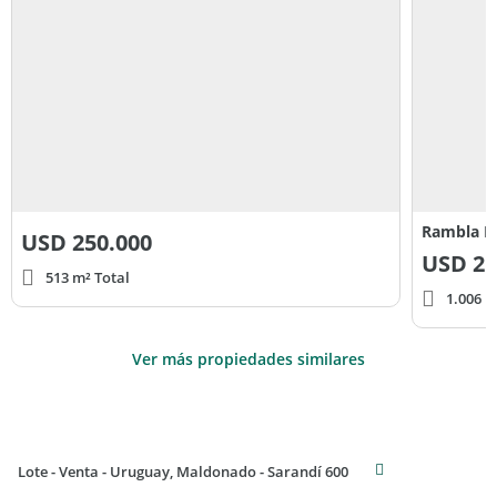
Rambla Do
USD
250.000
USD
21
513 m² Total
1.006 m
Ver más propiedades similares
Lote - Venta - Uruguay, Maldonado - Sarandí 600