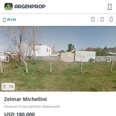
Atrás
1
/5
Zelmar Michellini
Venta en Punta del Este, Maldonado
USD 180.000