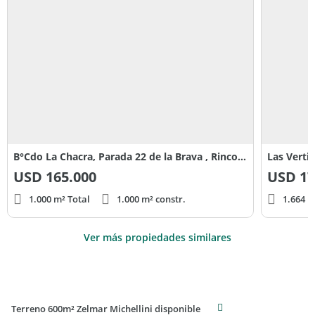
B°Cdo La Chacra, Parada 22 de la Brava , Rincon del Indio
Las Verti
USD
165.000
USD
17
1.000 m² Total
1.000 m² constr.
1.664 m
Ver más propiedades similares
Terreno 600m² Zelmar Michellini disponible