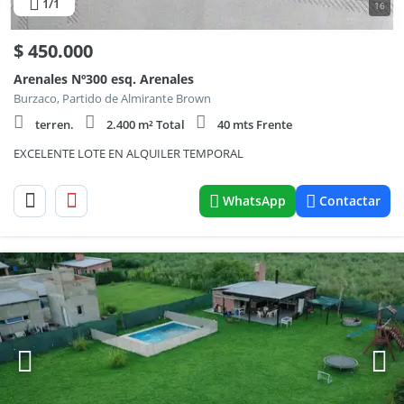
1
/1
16
$
450.000
Arenales Nº300 esq. Arenales
Burzaco, Partido de Almirante Brown
terren.
2.400 m² Total
40 mts Frente
EXCELENTE LOTE EN ALQUILER TEMPORAL
WhatsApp
Contactar