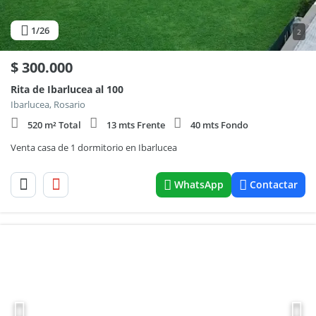
1
/26
2
$
300.000
Rita de Ibarlucea al 100
Ibarlucea, Rosario
520 m² Total
13 mts Frente
40 mts Fondo
Venta casa de 1 dormitorio en Ibarlucea
WhatsApp
Contactar