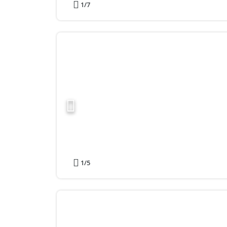
1
/7
1
/5