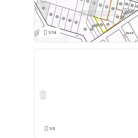
1
/14
1
/3