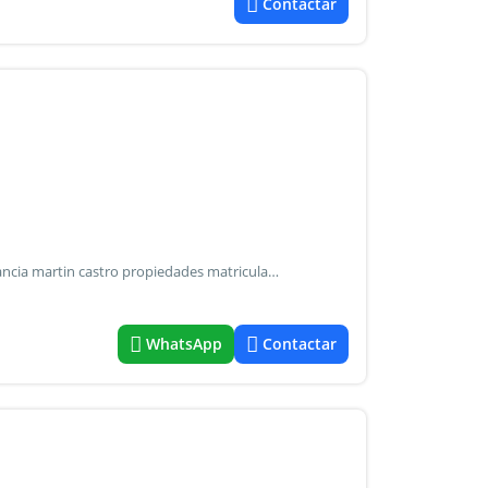
Contactar
Lote esquina 1000 mts aprox frente al patronato de la infancia martin castro propiedades matricula cmcpsi 6476, cucicba 6973
WhatsApp
Contactar