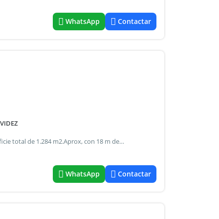
WhatsApp
Contactar
VIDEZ
Excelente lote en zona industrial i1, cuenta con una superficie total de 1.284 m2.Aprox, con 18 m de frente por 71.35 m de fondo , ideal para proyectos industriales . El lote tiene un hermoso chalet ubicado al frente con dos dormitorios y baño. En el fondo tiene un dormitorio. Cuenta con garage para 2 autos y pileta de natación. Ideal para desarrollo urbano y comercial. Esta ubicado a metros de av. J.D. Perón , ex ruta 9, con accesos rápidos a panamericana y puntos claves de zona norte . Ideal para quien busca un lote en zona industrial con una construccion .
WhatsApp
Contactar