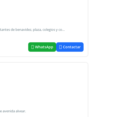
Excelentes lotes de 300 m2. C/u. Cercanos a puntos importantes de benavidez, plaza, colegios y comercios. Cuenta con gas, cloacas y agua. “Juntos o separados”
WhatsApp
Contactar
e avenida alvear.