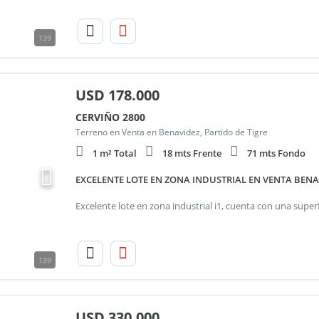
139
USD
178.000
CERVIÑO 2800
Terreno en Venta en Benavidez, Partido de Tigre
1 m² Total
18 mts Frente
71 mts Fondo
EXCELENTE LOTE EN ZONA INDUSTRIAL EN VENTA BENA
139
USD
330.000