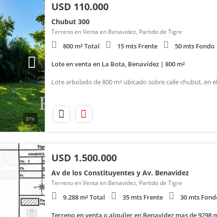
USD
110.000
Chubut 300
Terreno en Venta en Benavidez, Partido de Tigre
800 m² Total
15 mts Frente
50 mts Fondo
Lote en venta en La Bota, Benavídez | 800 m²
276
USD
1.500.000
Av de los Constituyentes y Av. Benavidez
Terreno en Venta en Benavidez, Partido de Tigre
9.288 m² Total
35 mts Frente
30 mts Fond
Terreno en venta o alquiler en Benavidez mas de 9298 