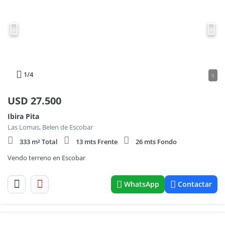
1
/4
0
USD
27.500
Ibira Pita
Las Lomas, Belen de Escobar
333 m² Total
13 mts Frente
26 mts Fondo
Vendo terreno en Escobar
WhatsApp
Contactar