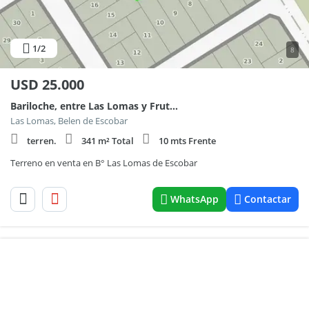
1
/2
8
USD
25.000
Bariloche, entre Las Lomas y Frutos Gonzalez
Las Lomas, Belen de Escobar
terren.
341 m² Total
10 mts Frente
Terreno en venta en B° Las Lomas de Escobar
WhatsApp
Contactar