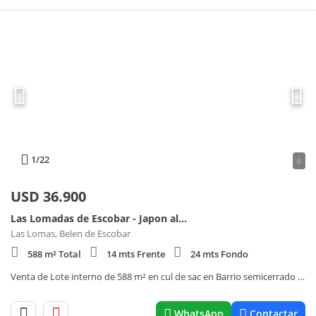
1
/22
0
USD
36.900
Las Lomadas de Escobar - Japon al 100
Las Lomas, Belen de Escobar
588 m² Total
14 mts Frente
24 mts Fondo
Venta de Lote interno de 588 m² en cul de sac en Barrio semicerrado Las Lomas de Escobar
WhatsApp
Contactar