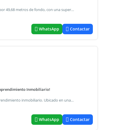
Propiedad a reciclar sobre lote de 12,95 metros de frente por 49,68 metros de fondo, con una superficie total de 625 m2. Ideal departamentos, con f.O.T de 2,40, zonificación r6
WhatsApp
Contactar
Emprendimiento Inmobiliario!
Se vende lote de terreno unico en la zona, ideal para emprendimiento inmobiliario. Ubicado en una privilegiada ubicacion, al pie del acceso a tigre, este lote comparte las tres esquinas de las calles luis garcia, mendoza y albarellos. La ubicacion en esquina permite desarrollar un proyecto donde se pueda explotar al maximo el fot, minimizando los espacios de circulacion y comunes, ya que todos los ambientes principales pueden ventilar e iluminar a las tres calles linderas que conforman el lote. La zonficacion c7 no limita en altura y cuenta con un fot de 2.40 que con premios segun proyecto puede extenderse por lo menos en un 20% mas, pudiendo desarrollar mas de 1500m2 vendibles en una de las zonas mas buscadas de tigre. El lote se encuentra limpio, sin edificar, es decir listo para construir sin necesidad de demolicion. Informacion general: sup. Del terreno = 505,95m2 zonificacion = c7 fot + premios = 2,88 fos = 0,60 sup. Vendible aproximada = 1500m2 este lote combina la conectividad estratégica de sus accesos rápidos con la seguridad operativa de un municipio en constante expansión, consolidándose como la opción ideal para un desarrollo inmobiliario de alta rentabilidad. Contactanos para visitar la propiedad
WhatsApp
Contactar