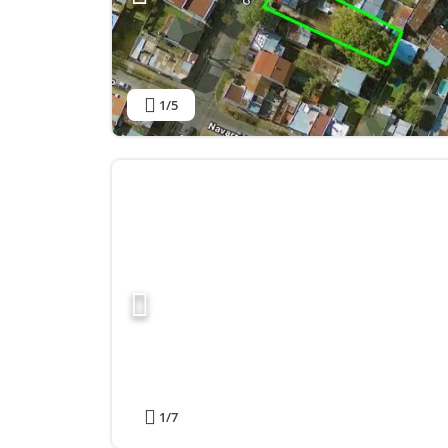
1
/5
1
/7