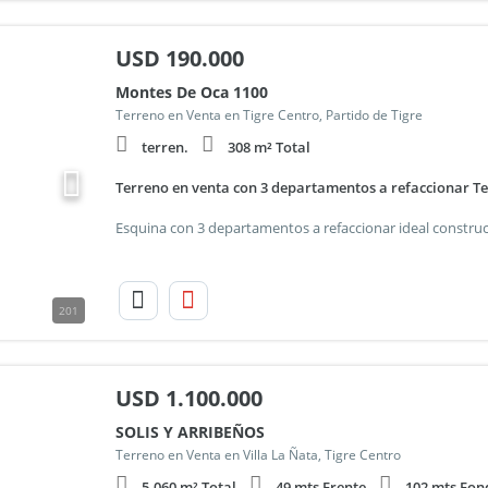
USD
190.000
Montes De Oca 1100
Terreno en Venta en Tigre Centro, Partido de Tigre
terren.
308 m² Total
Terreno en venta con 3 departamentos a refaccionar Ter
201
USD
1.100.000
SOLIS Y ARRIBEÑOS
Terreno en Venta en Villa La Ñata, Tigre Centro
5.060 m² Total
49 mts Frente
102 mts Fon