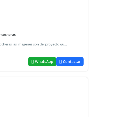
y cocheras
Lote con anteproyecto para edificar 5 unidades + local y cocheras las imágenes son del proyecto que constara de 2 monoambientes amplios y divisibles, un dos ambientes y dos dúplex de tres ambientes en el ultimo piso. A los dibujos de las imágenes se les puede hacer modificaciones. Escucha permuta. Si estas buscando tasar tu inmueble comunícate con labate propiedades, es el primer paso para la venta! Labate propiedades interviene exclusivamente como intermediara entre las partes. Los datos, medidas y antigüedad son estimativos y fueron suministrados por el propietario, pudiendo estar sujetos a modificaciones. Las imágenes son ilustrativas y no representan un compromiso legal. Ignacio m. Labate csi 5973 toca el botón de whatsapp que aparece al costado (o abajo) y podrás comunicarte con nosotros para ver la propiedad o sacarte las dudas que tengas.
WhatsApp
Contactar