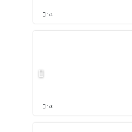
1
/4
1
/3