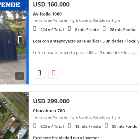
USD
160.000
Av Italia 1000
Terreno en Venta en Tigre Centro, Partido de Tigre
224 m² Total
8 mts Frente
28 mts Fondo
Lote con anteproyecto para edificar 5 unidades + local 
322
USD
299.000
Chacabuco 700
Terreno en Venta en Tigre Centro, Partido de Tigre
625 m² Total
13 mts Frente
50 mts Fondo
Excelente Propiedad para inversor