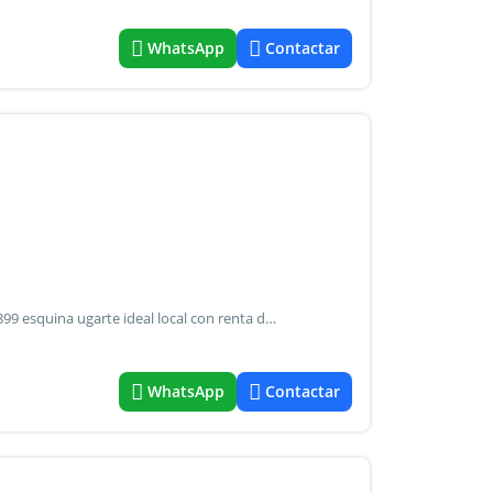
WhatsApp
Contactar
Terreno en esquina tigre av. Santa maría de las conchas 3899 esquina ugarte ideal local con renta del 9% anual excelente lote en esquina con gran visibilidad sobre una de las arterias principales de tigre, ideal para desarrollo comercial. Superficie aproximada: 600 m2 ubicación estratégica con alto flujo vehicular gran frente y exposición ideal para desarrollo de local comercial de hasta 200 m2 con cocheras. El lote presenta una rentabilidad aproximada del 9%, manteniendo un excelente aprovechamiento para proyecto. Oportunidad ideal para inversores y desarrolladores que busquen posicionarse en una zona en crecimiento con alto potencial comercial. Martillero maximiliano miguel d'aria matrícula cmcpsi n 6886 av. Libertador 4189 - la lucila - prov. De bs. As. Matrícula cucicba n 8264 av. Juramento 1775 - belgrano - caba
WhatsApp
Contactar