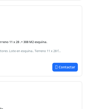
reno 11 x 28 .= 308 M2 esquina.
Esquina con 3 departamentos a refaccionar ideal constructores .Lote en esquina.. Terreno 11 x 28 fot 1.2 fos 0.60
Contactar
do