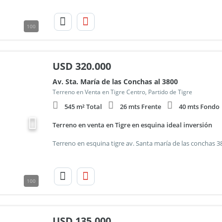
100
USD
320.000
Av. Sta. María de las Conchas al 3800
Terreno en Venta en Tigre Centro, Partido de Tigre
545 m² Total
26 mts Frente
40 mts Fondo
Terreno en venta en Tigre en esquina ideal inversión
100
USD
135.000