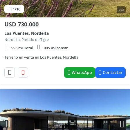
1
/16
553
USD
730.000
Los Puentes, Nordelta
Nordelta, Partido de Tigre
995 m² Total
995 m² constr.
Terreno en venta en Los Puentes, Nordelta
WhatsApp
Contactar