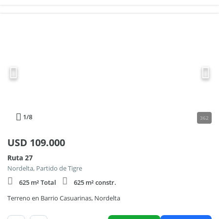
1
/8
362
USD
109.000
Ruta 27
Nordelta, Partido de Tigre
625 m² Total
625 m² constr.
Terreno en Barrio Casuarinas, Nordelta