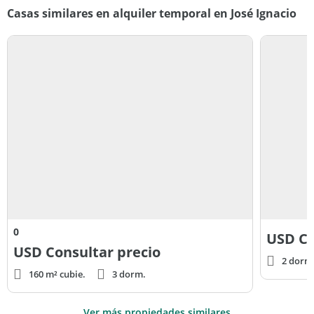
Casas similares en alquiler temporal en José Ignacio
0
USD
Co
USD
Consultar precio
2 dorm
160 m² cubie.
3 dorm.
Ver más propiedades similares