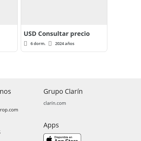
USD
Consultar precio
6 dorm.
2024 años
anos
Grupo Clarín
clarín.com
prop.com
Apps
s