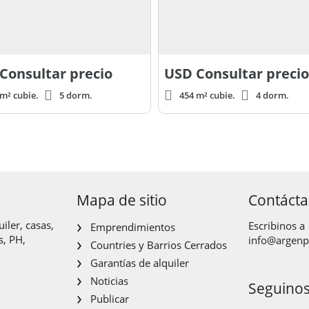
Consultar precio
USD
Consultar precio
m² cubie.
5 dorm.
454 m² cubie.
4 dorm.
Mapa de sitio
Contáct
iler, casas,
Escribinos a
Emprendimientos
s, PH,
info@argen
Countries y Barrios Cerrados
Garantías de alquiler
Noticias
Seguino
Publicar