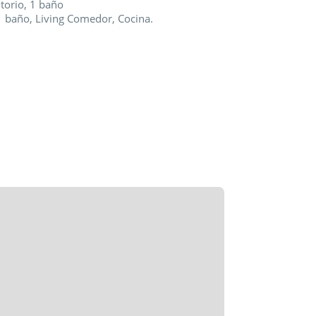
itorio, 1 baño
 1 baño, Living Comedor, Cocina.
razas, Wi fi/ Direct tv/Calefacción/ Estufa a