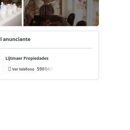
l anunciante
Lijtmaer Propiedades
5989435
Ver teléfono