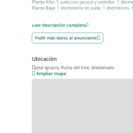
Planta Alta: 1 suite con jacuzzi y vestidor, 1 dorm
Planta Baja: 1 dormitorio en suite, 1 dormitorio,
Todos los ambientes con vista al mar
Leer descripción completa
Terreno 1600mts2
300mts2 construidos
Pedir más datos al anunciante
Parrillero, piscina con deck, garage p/3 autos, Ter
leña
Pisos de lapacho.
Ubicación
José Ignacio, Punta del Este, Maldonado
Ampliar mapa
Medida: SUITES : 2
(LIJ-LIJ-6313)