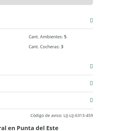
Cant. Ambientes:
5
Cant. Cocheras:
3
Alquiler
USD 30.000
00 m2
300 m2
Código de aviso: LIJ-LIJ-6313-459
al en Punta del Este