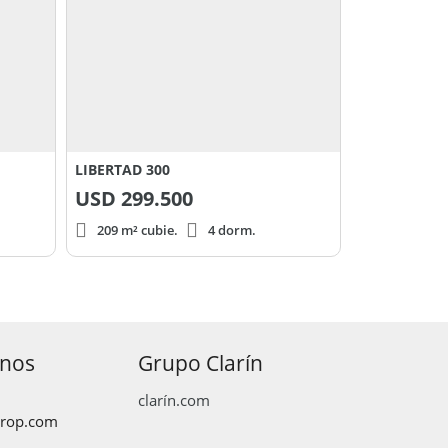
LIBERTAD 300
USD
299.500
209 m² cubie.
4 dorm.
anos
Grupo Clarín
clarín.com
prop.com