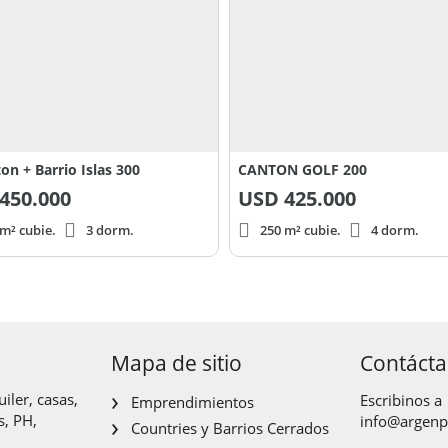
on + Barrio Islas 300
CANTON GOLF 200
450.000
USD
425.000
m² cubie.
3 dorm.
250 m² cubie.
4 dorm.
Mapa de sitio
Contáct
iler, casas,
Escribinos a
Emprendimientos
s, PH,
info@argen
Countries y Barrios Cerrados