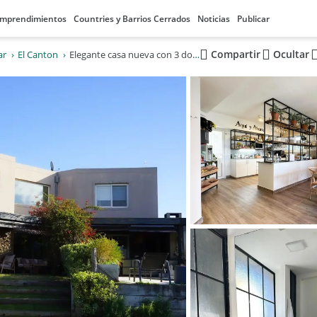
mprendimientos
Countries y Barrios Cerrados
Noticias
Publicar
Compartir
Ocultar
ar
El Canton
Elegante casa nueva con 3 dormitorios y 2 cocheras en Country El Cantón, Escobar