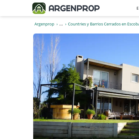
E
Argenprop
...
Countries y Barrios Cerrados en Escob