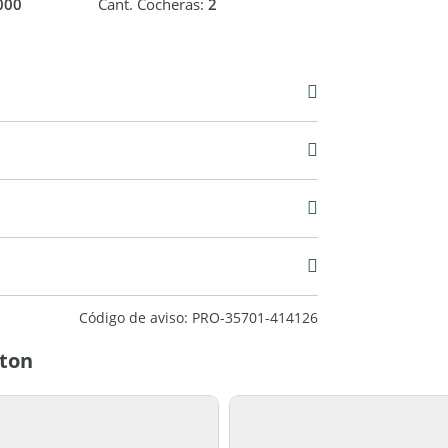
000
Cant. Cocheras:
2
Venta
USD 360.000
8 m2
675 m2
Código de aviso: PRO-35701-414126
nton