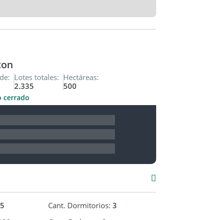
 y comodidad para toda la familia.
 de plantas, perfecto para actividades al aire
 ambiente de tranquilidad
ton
de:
Lotes totales:
Hectáreas:
do la elegancia de sus interiores con la
2.335
500
No pierdas la oportunidad de vivir y disfrutar
o cerrado
5
Cant. Dormitorios:
3