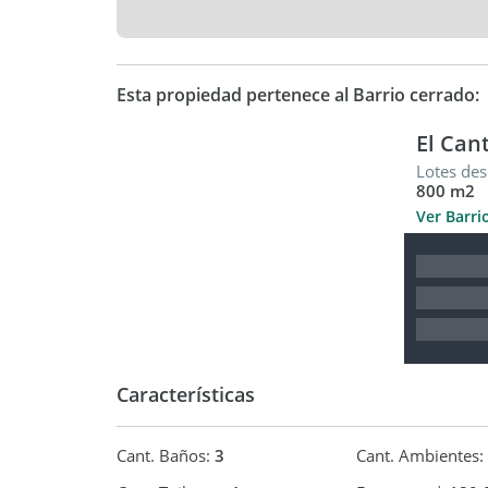
ante baño y baño separado, brindando privacidad
*Exterior:*
- Amplio jardín de 675 m2, con mas de 50 especies
Esta propiedad pertenece al Barrio cerrado:
libre y momentos de relax en la naturaleza.
- Vistas impresionantes de la Laguna, creando un
El Can
Lotes des
Esta casa ofrece un estilo de vida único, combinan
800 m2
belleza natural de su entorno frente a la Laguna. 
de este, tu futuro hogar
Ver Barri
Características
Cant. Baños:
3
Cant. Ambientes: