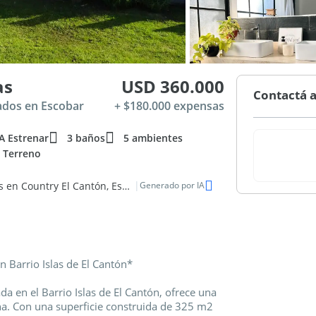
as
USD 360.000
Contactá a
rados en Escobar
+ $180.000 expensas
A Estrenar
3 baños
5 ambientes
 Terreno
|
Elegante casa nueva con 3 dormitorios y 2 cocheras en Country El Cantón, Escobar
Generado por IA
n Barrio Islas de El Cantón*
da en el Barrio Islas de El Cantón, ofrece una
na. Con una superficie construida de 325 m2