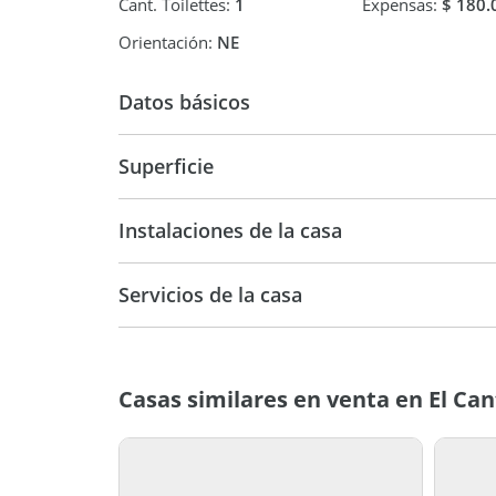
Cant. Toilettes:
1
Expensas:
$ 180.
Orientación:
NE
Datos básicos
Casa
Superficie
225 m2
87
Instalaciones de la casa
900 m2
Servicios de la casa
Casas similares en venta en El Ca