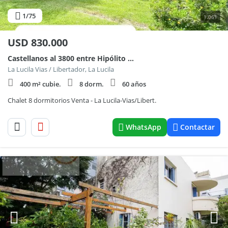
1
/75
1.061
USD
830.000
Castellanos al 3800 entre Hipólito Bouchard y Diaz Vélez
La Lucila Vias / Libertador, La Lucila
400 m² cubie.
8 dorm.
60 años
Chalet 8 dormitorios Venta - La Lucila-Vias/Libert.
WhatsApp
Contactar