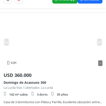
1
/21
0
USD
360.000
Domingo de Acassuso 300
La Lucila Vias / Libertador, La Lucila
142 m² cubie.
3 dorm.
35 años
Casa de 3 dormitorios con Pileta y Parrilla. Excelente ubicación: entre Libertador y el río!