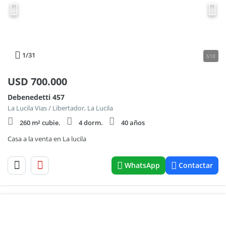
1
/31
510
USD
700.000
Debenedetti 457
La Lucila Vias / Libertador, La Lucila
260 m² cubie.
4 dorm.
40 años
Casa a la venta en La lucila
WhatsApp
Contactar