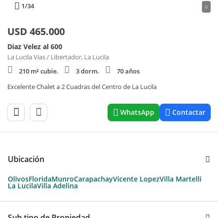
1
/34
0
USD
465.000
Diaz Velez al 600
La Lucila Vias / Libertador, La Lucila
210 m² cubie.
3 dorm.
70 años
Excelente Chalet a 2 Cuadras del Centro de La Lucila
WhatsApp
Contactar
Ubicación
Olivos
Florida
Munro
Carapachay
Vicente Lopez
Villa Martelli
La Lucila
Villa Adelina
Sub tipo de Propiedad