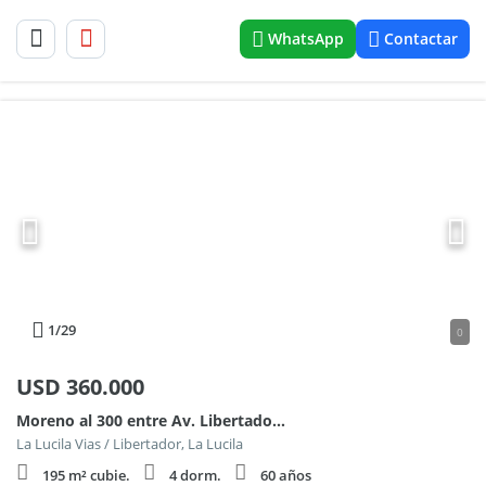
WhatsApp
Contactar
1
/29
0
USD
360.000
Moreno al 300 entre Av. Libertador y Dr. Lucio Mansilla
La Lucila Vias / Libertador, La Lucila
195 m² cubie.
4 dorm.
60 años