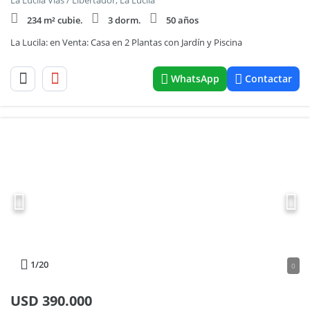
La Lucila Vias / Libertador, La Lucila
234 m² cubie.
3 dorm.
50 años
La Lucila: en Venta: Casa en 2 Plantas con Jardín y Piscina
WhatsApp
Contactar
1
/20
0
USD
390.000