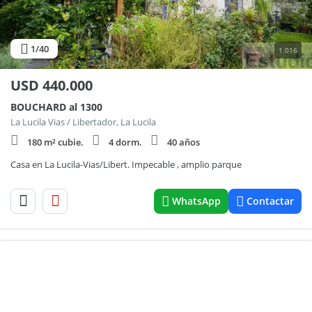
1
/40
1.016
USD
440.000
BOUCHARD al 1300
La Lucila Vias / Libertador, La Lucila
180 m² cubie.
4 dorm.
40 años
Casa en La Lucila-Vias/Libert. Impecable , amplio parque
WhatsApp
Contactar