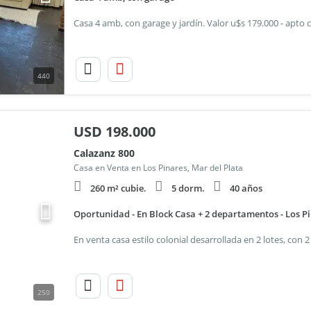
440
USD
198.000
Calazanz 800
Casa en Venta en Los Pinares, Mar del Plata
260 m² cubie.
5 dorm.
40 años
Oportunidad - En Block Casa + 2 departamentos - Los P
250