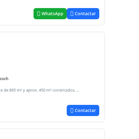
WhatsApp
Contactar
 coch
Asesor elias kucharki 2 2 3 5 3 8 3 5 0 4 propiedad sobre lote de 895 m² y aprox. 450 m² construidos, distribuida en 5 dormitorios, 5 baños, gran living, comedor, amplia cocina con lavadero, garage doble con dependencia, quincho completo, pileta climatizada y calefacción por radiadores. Excelente ubicación en calle asfaltada, a metros de av. Constitución y del club once unidos. Propiedad en florisbelo acosta entre andrade y daireaux lote: 895 m² superficie construida: aprox. 450 m² (a confirmar) alarma en toda la casa planta baja gran living y comedor independientes cocina amplia con lavadero toilette 2 dormitorios 1 baño completo habitación adicional con baño completo patio con pileta climatizada parte del quincho quincho con parrilla garage cubierto para 2 camionetas grandes dependencia de servicio amplia trotadora a la calle y otra interna hacia el garage planta alta 2 dormitorios 1 baño completo 1 dormitorio en suite con baño privado y vestidor - calefacción por radiadores
Contactar