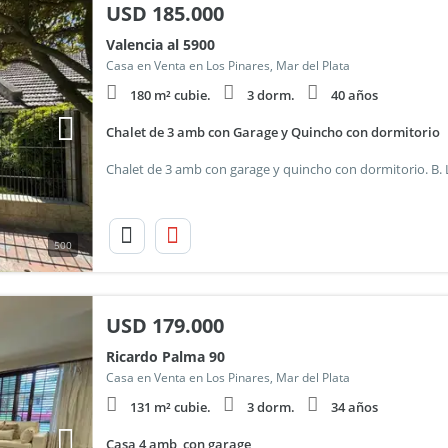
USD
185.000
Valencia al 5900
Casa en Venta en Los Pinares, Mar del Plata
180 m² cubie.
3 dorm.
40 años
Chalet de 3 amb con Garage y Quincho con dormitorio
500
USD
179.000
Ricardo Palma 90
Casa en Venta en Los Pinares, Mar del Plata
131 m² cubie.
3 dorm.
34 años
Casa 4 amb, con garage