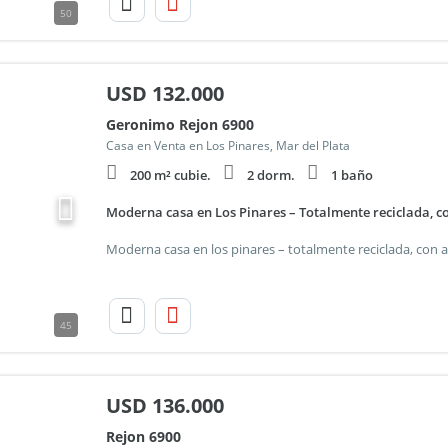
50
USD
132.000
Geronimo Rejon 6900
Casa en Venta en Los Pinares, Mar del Plata
200 m² cubie.
2 dorm.
1 baño
Moderna casa en Los Pinares – Totalmente reciclada, c
45
USD
136.000
Rejon 6900