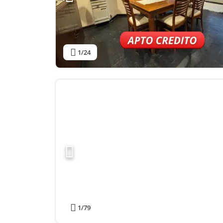
1
/24
1
/79