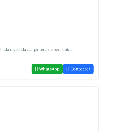
Excelente propiedad de 2 plantas de estilo clásico , con fachada revestida , carpintería de pvc , ubicada sobre un lote de 1003 m2 , cerca de la entrada . , Con pileta revestida en venecitas . Parque con riego por aspersión . Amplia galería , parrilla . Lote interno .
WhatsApp
Contactar