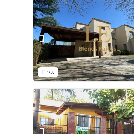
1
/50