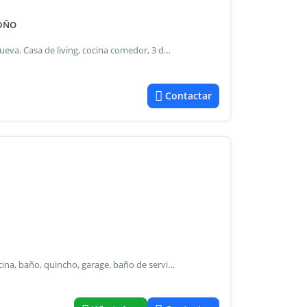
 DÑO
Campana: rawson 1467 e/maipu y chacabuco.Barrio villanueva. Casa de living, cocina comedor, 3 dormitorios, galeria, lavadero, baño y fondo libre. Sup del terreno 283m2 / cubiertos 65m2. U$s 45.000 .- Y cuotas. Financiado contado u$s 79.000.- Conversable venta de remate judicial información adicional: tipo de techo: losa ambientes: dormitorio
Contactar
La propiedad consta de pb: recibidor , living-comedor , cocina, baño, quincho, garage, baño de servicio, galpon y patio. Pa: 2 dormitorios, baño y estar y terraza. Esta escriturado. Permutan por duplex o casa céntrica. Información adicional: tipo de techo: losa gas natural gas natural ambientes: dormitorio baño galpón garage jardín al fondo