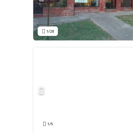
1
/28
1
/5