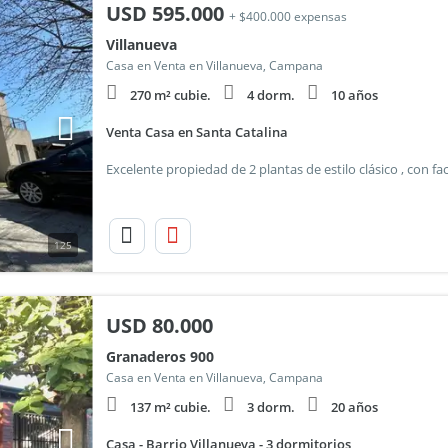
USD
595.000
+ $400.000 expensas
Villanueva
Casa en Venta en Villanueva, Campana
270 m² cubie.
4 dorm.
10 años
Venta Casa en Santa Catalina
125
USD
80.000
Granaderos 900
Casa en Venta en Villanueva, Campana
137 m² cubie.
3 dorm.
20 años
Casa - Barrio Villanueva - 3 dormitorios