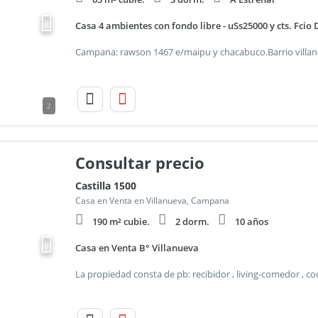
Casa 4 ambientes con fondo libre - uSs25000 y cts. Fcio
2
Consultar precio
Castilla 1500
Casa en Venta en Villanueva, Campana
190 m² cubie.
2 dorm.
10 años
Casa en Venta B° Villanueva