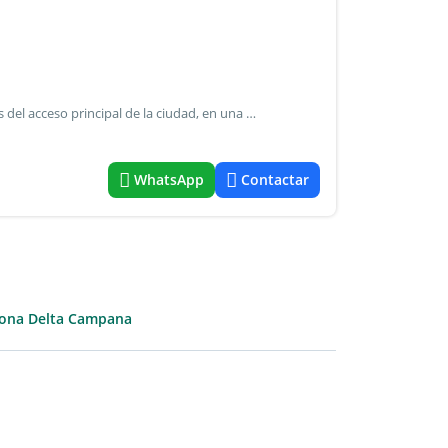
Casa en venta ubicada sobre rawson 1325, a pocos metros del acceso principal de la ciudad, en una zona de fácil circulación y rápido acceso. La propiedad cuenta con 2 dormitorios, cocina-comedor y 1 baño completo, distribuidos de manera funcional para brindar comodidad en el día a día. Sus ambientes poseen buena iluminación natural y un diseño práctico, ideal para quienes buscan una vivienda cómoda y bien ubicada. En el exterior se destaca un amplio patio delantero, perfecto para disfrutar de espacio verde, realizar reuniones o incluso proyectar futuras mejoras. Una excelente oportunidad tanto para vivienda familiar como para inversión, combinando ubicación estratégica, comodidad y potencial.
WhatsApp
Contactar
ona Delta Campana