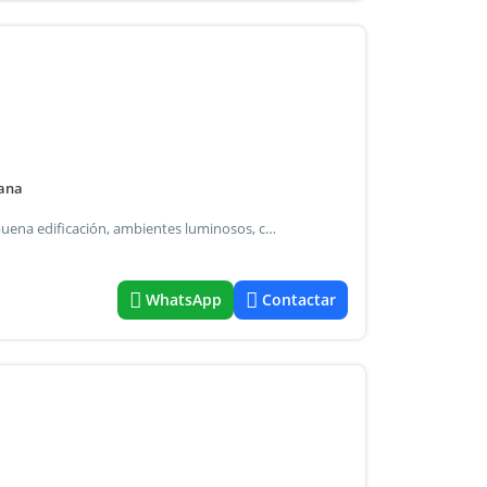
pana
Propiedad de dos dormitorios en barrio villanueva. Muy buena edificación, ambientes luminosos, cuenta con terraza accesible y la posibilidad de ampliar la superficie construida. Sin humedad, sin filtraciones, estado impecable.
WhatsApp
Contactar