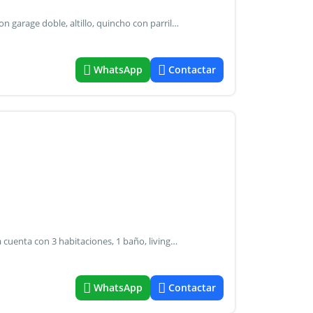
Casa de tres dormitorios, living comedor, cocina y baño, con garage doble, altillo, quincho con parrilla, (semi cubierto), patio y lavadero. Muy buen estado, sin humedad, sin filtraciones, con ambientes luminosos, a solo 300 metros de la nueva avenida raúl alfonsín. (Ruta provincial n°6) y en cercanías a ruta panamericana n° 9.
WhatsApp
Contactar
Terreno súper amplio con casa en barrio villanueva la casa cuenta con 3 habitaciones, 1 baño, living, cocina con patio y garaje. Tiene un departamento de 2 ambientes sobre la misma.
WhatsApp
Contactar