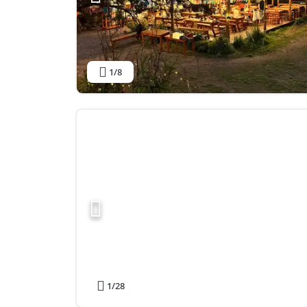
1
/8
1
/28