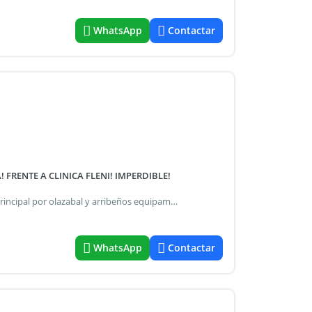
WhatsApp
Contactar
RENTE A CLINICA FLENI! IMPERDIBLE!
Superficie total 300 m2 barrio chino - belgrano - entrada principal por olazabal y arribeños equipamento e instalaciones: 50 mesas 100 sillas 2 heladeras bajo mesada 4 heladelas bajo mesada 15 metros lineales linea de cocina de 6 metros lineales (todo en excelente estado) caracteristicas del local: plant baja baño para discapacitados planta alta (oficinas en planta alta) baños en panta alta terraza deposito camara todas las instalaciones en perfecto estado 4 años de antiguedad hecho absolutamente a nuevo. Facturacion mensual $26.000.000 promedio de cubiertos junio 2026 900 personas valos mensual alquiler de local$ 10.750.000 listo y en orden para seguir facturando deesde el primer dia para mas informacion no dude en consultar por este privilegio de local gasteonomico en zona de alto transito y gran potencial de crecimiento
WhatsApp
Contactar