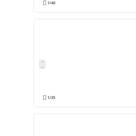
1
/40
1
/35