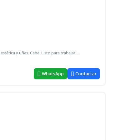
Oportunidad única-venta de fondo de comercio. Salón de estética y uñas. Caba. Listo para trabajar desde el 1 día. Excelente ubicación y clientela activa fidelizada. Se entrega funcionando.
WhatsApp
Contactar