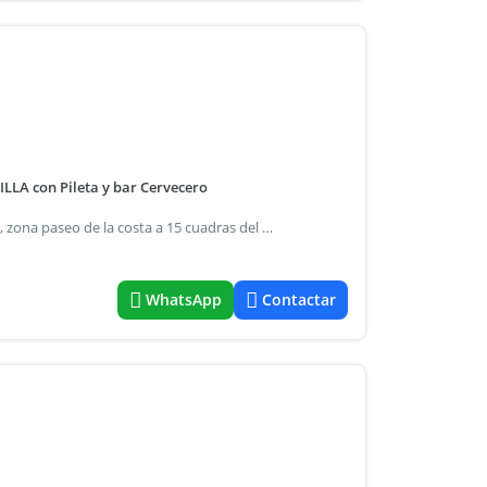
LLA con Pileta y bar Cervecero
Restorán en el lugar mas bonito y concurrido de neuquén, zona paseo de la costa a 15 cuadras del microcentro, zona turística con increíble potencial. Se puede explotar cono resto y parrilla, con salon de 60 plazas más 100 plazas en la terraza y un bar solario alrededor de la pileta con 60 plazas mas, alto transito en la zona y gran potencial en la zona de mas crecimiento del pais . Completamente equipado, baños modernos, vajilla, cámaras de congelados y de frio, anafes hornos convectores, nesas de trabajo, maquinas y herramientas de todo tipo y primeras marcas, sobadora, amasadora, multiprocesadora, 2 mixes turboblender, licuadoras, microondas, cortadora de fiambre, freidoras (4), plancha a gas y plancha doble eléctrica , etc etc. Acepto vehiculos en buen estado o terrenos o propiedad por el 50% del valor
WhatsApp
Contactar