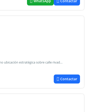
WhatsApp
Contactar
[Cayetanofe-248] alquilo y vendo fondo de comercio bovino ubicación estratégica sobre calle rivadavia 320, a solo dos cuadras del alto noa shopping, salta capital. ¡Local funcionando y completamente habilitado! Ideal para quienes buscan invertir y comenzar a trabajar desde el primer día el local cuenta con: amplia cocina a la vista mesas, sillas y banquetas de barra vajilla completa para 100 personas 10 canillas de cerveza tirada cámara de frío extractores industriales equipos de aire acondicionado salones calefaccionados consola de sonido todo el mobiliario, utensilios y equipamiento incluidos el alquiler contempla todo lo necesario para operar inmediatamente. Excelente oportunidad para inversores, gastronómicos o marcas que quieran posicionarse en una de las zonas más buscadas de salta. Consultas: cayetano
Contactar