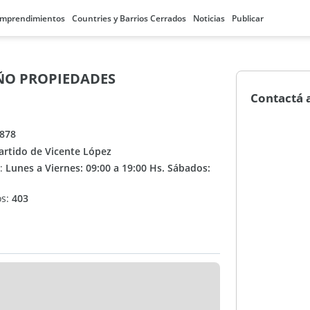
mprendimientos
Countries y Barrios Cerrados
Noticias
Publicar
ÑO PROPIEDADES
Contactá 
878
Partido de Vicente López
n:
Lunes a Viernes: 09:00 a 19:00 Hs. Sábados:
os:
403