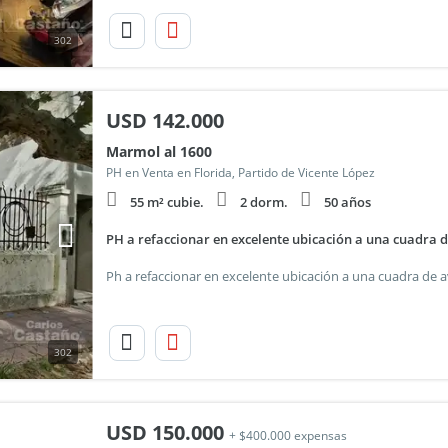
302
USD
142.000
Marmol al 1600
PH en Venta en Florida, Partido de Vicente López
55 m² cubie.
2 dorm.
50 años
PH a refaccionar en excelente ubicación a una cuadra 
302
USD
150.000
+ $400.000 expensas