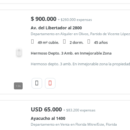
$
900.000
+ $260.000 expensas
Av. del Libertador al 2800
Departamento en Alquiler en Olivos, Partido de Vicente López
49 m² cubie.
2 dorm.
45 años
Hermoso Depto. 3 Amb. en Inmejorable Zona
136
USD
65.000
+ $83.200 expensas
Ayacucho al 1400
Departamento en Venta en Florida Mitre/Este, Florida