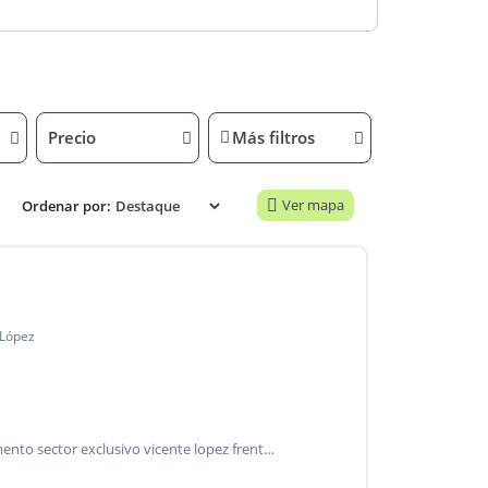
Precio
Más filtros
Ver mapa
Ordenar por:
 López
Depto semi piso frente a estación vicente lópez. Departamento sector exclusivo vicente lopez frente a la estacion a 1 cuadra de av libertador. Semi piso 3 ambientes + dep/serv. Falta modernizar. Living comedor de 8x4,2 en piso de parquet. 2 dormitorios de 3,5x3 con placard en piso de parquet. 1 baño completo 1 toilette cocina de 3x2,5 oficina de 2,5x2,5 lavadero estimado colega, consultar al asesor cuanto se comparte de comision por la propiedad las medidas son aproximadas y al solo efecto orientativo. Las medidas reales surgirán del título de propiedad respectivo. En el caso que corresponda el pago de las expensas mensuales están sujeto a modificación y/o ajustes, el precio del inmueble puede ser modificado sin previo aviso. Las fotos y videos anunciados son de carácter no contractual. Certificado de registro vehículo aéreo no tripulado vnt-812 c. A. Castaño martillero y corredor público colegiado s.I.3184 y 3322. M. A. Castaño matricula corredor inmobiliario cucicba nro 6467. Carlos castaño propiedades .