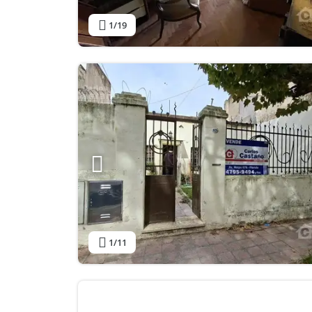
1
/19
1
/11