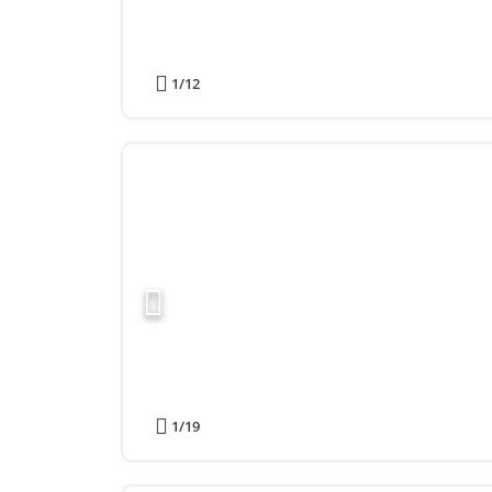
1
/12
1
/19