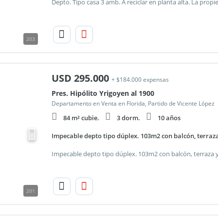
203
USD
295.000
+ $184.000 expensas
Pres. Hipólito Yrigoyen al 1900
Departamento en Venta en Florida, Partido de Vicente López
84 m² cubie.
3 dorm.
10 años
Impecable depto tipo dúplex. 103m2 con balcón, terraza
201