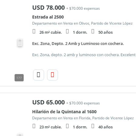
USD
78.000
+ $70.000 expensas
Estrada al 2500
Departamento en Venta en Olivos, Partido de Vicente López
26 m² cubie.
1 dorm.
50 años
Exc. Zona, Depto. 2 Amb y Luminoso con cochera.
177
USD
65.000
+ $70.000 expensas
Hilarión de la Quintana al 1600
Departamento en Venta en Florida, Partido de Vicente López
23 m² cubie.
1 dorm.
40 años