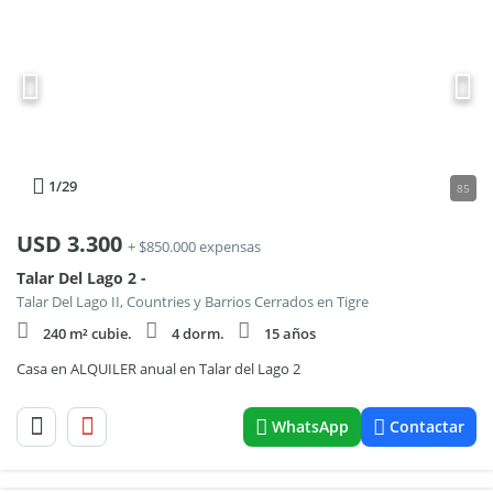
1
/29
85
USD
3.300
+ $850.000 expensas
Talar Del Lago 2 -
Talar Del Lago II, Countries y Barrios Cerrados en Tigre
240 m² cubie.
4 dorm.
15 años
Casa en ALQUILER anual en Talar del Lago 2
WhatsApp
Contactar