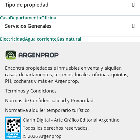
Tipo de propiedad
Casa
Departamento
Oficina
Servicios Generales
Electricidad
Agua corriente
Gas natural
Aire acondicionado individual
Desayunador
Cable
Aire acondicionado central
Permite Mascotas
Calefacción
Amoblado
Caldera
Calefacción tiro balanceado
Aire caliente
Acepta Garantías de Alquiler de Argenprop
Ascensor
Ascensores principales
Temporario Turístico
Ascensores de servicio
Agua caliente central
Losa radiante
Encontrá propiedades e inmuebles en venta y alquiler,
casas, departamentos, terrenos, locales, oficinas, quintas,
PH, cocheras y más en Argenprop.
Términos y Condiciones
Normas de Confidencialidad y Privacidad
Normativa alquiler temporario turístico
Clarín Digital - Arte Gráfico Editorial Argentino
Todos los derechos reservados.
© 2026 Argenprop