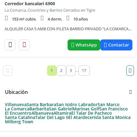
Corredor bancalari 6900
La Comarca, Countries y Barrios Cerrados en Tigre
153 m² cubie.
4 dorm.
10 años
ALQUILER CASA 5 AMB CON PILETA BARRIO PRIVADO “LA COMARCA” – TIGRE -
WhatsApp
Contactar
1
2
3
17
...
Ubicación
Villanueva
Santa Barbara
San Isidro Labrador
San Marco
La Comarca
Barbarita
San Gabriel
Marinas Golf
San Francisco
El Encuentro
Albanueva
Altamira
El Talar De Pacheco
Santa Catalina
Talar Del Lago II
El Atardecer
Isla Santa Monica
Milberg Town