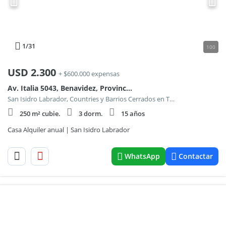
1
/31
100
USD
2.300
+ $600.000 expensas
Av. Italia 5043, Benavidez, Provincia de Buenos Aires
San Isidro Labrador, Countries y Barrios Cerrados en Tigre
250 m² cubie.
3 dorm.
15 años
Casa Alquiler anual | San Isidro Labrador
WhatsApp
Contactar