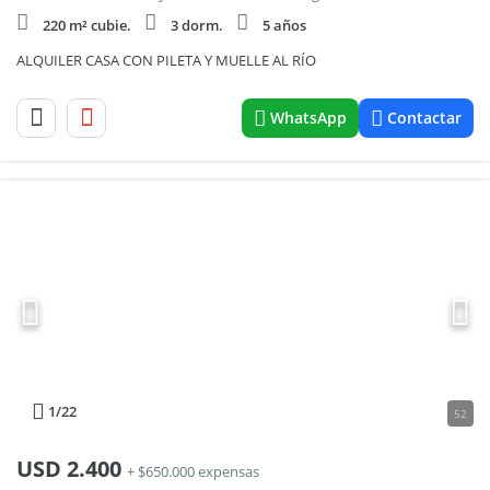
220 m² cubie.
3 dorm.
5 años
ALQUILER CASA CON PILETA Y MUELLE AL RÍO
WhatsApp
Contactar
1
/22
52
USD
2.400
+ $650.000 expensas