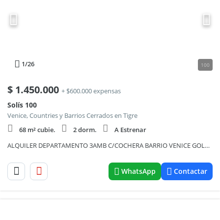
1
/26
100
$
1.450.000
+ $600.000 expensas
Solís 100
Venice, Countries y Barrios Cerrados en Tigre
68 m² cubie.
2 dorm.
A Estrenar
ALQUILER DEPARTAMENTO 3AMB C/COCHERA BARRIO VENICE GOLETAS II TIGRE
WhatsApp
Contactar