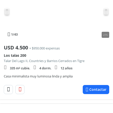
1
/43
275
USD
4.500
+ $950.000 expensas
Los talas 200
Talar Del Lago II, Countries y Barrios Cerrados en Tigre
335 m² cubie.
4 dorm.
12 años
Casa minimalista muy luminosa linda y amplia
Contactar