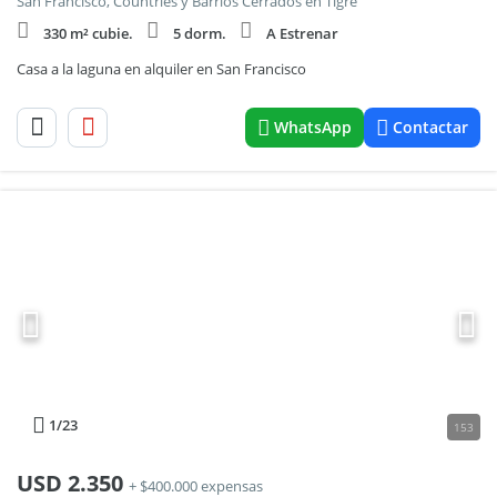
San Francisco, Countries y Barrios Cerrados en Tigre
330 m² cubie.
5 dorm.
A Estrenar
Casa a la laguna en alquiler en San Francisco
WhatsApp
Contactar
1
/23
153
USD
2.350
+ $400.000 expensas