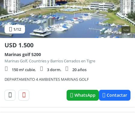
1
/12
524
USD
1.500
Marinas golf 5200
Marinas Golf, Countries y Barrios Cerrados en Tigre
150 m² cubie.
3 dorm.
20 años
DEPARTAMENTO 4 AMBIENTES MARINAS GOLF
WhatsApp
Contactar