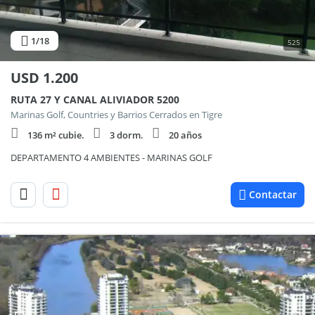
1
/18
525
USD
1.200
RUTA 27 Y CANAL ALIVIADOR 5200
Marinas Golf, Countries y Barrios Cerrados en Tigre
136 m² cubie.
3 dorm.
20 años
DEPARTAMENTO 4 AMBIENTES - MARINAS GOLF
Contactar