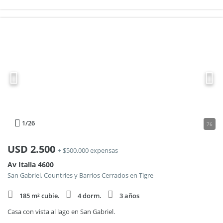
1
/26
76
USD
2.500
+ $500.000 expensas
Av Italia 4600
San Gabriel, Countries y Barrios Cerrados en Tigre
185 m² cubie.
4 dorm.
3 años
Casa con vista al lago en San Gabriel.