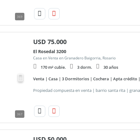
369
USD
75.000
El Rosedal 3200
Casa en Venta en Granadero Baigorria, Rosario
170 m² cubie.
3 dorm.
30 años
Venta | Casa | 3 Dormitorios | Cochera | Apta crédito 
367
USD
50.000