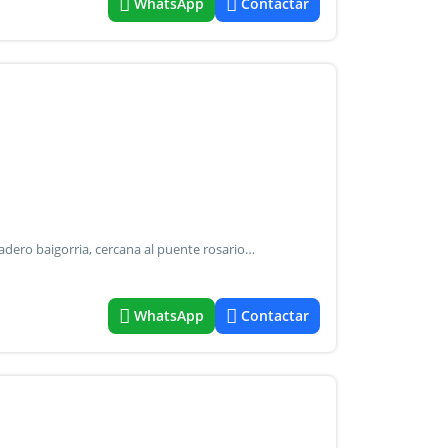
WhatsApp
Contactar
Hermosa propiedad ubicada en el limite de rosario y granadero baigorria, cercana al puente rosario victoria, a la circunvalación y en un hermoso y tranquilo barrio. El inmueble se encuentra en excelente estado, cuenta con un importante frente, cochera para un auto (con posibilidad de sumar espacio para otro vehículo , gran jardín paralizado, importante piscina con equipamiento completo, hermosa galería cubierta de vegetación que brinda un agradable y fresco espacio de estar al aire libre, parrillero con bacha exterior de asistencia, cuarto de guardado exterior para artículos de jardinería y piscina. En su interior cuenta con living, cocina comedor, dos dormitorios, dos baños , uno de ellos en suite y el otro con antebaño. El inmueble posee claras posibilidades de ampliación sin verse significativamente afectado su espacio libre.
WhatsApp
Contactar