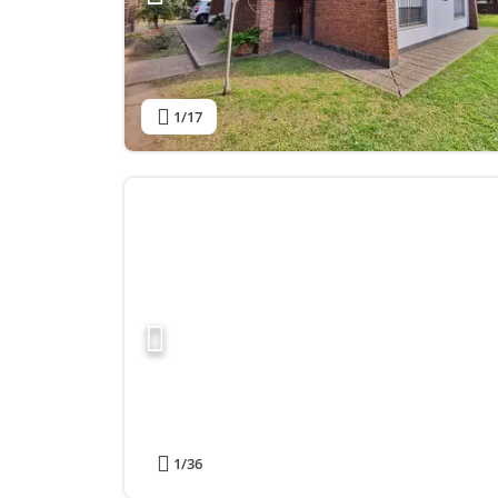
1
/17
1
/36