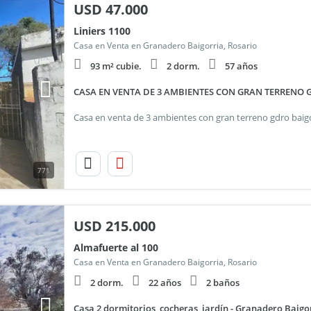
USD
47.000
Liniers 1100
Casa en Venta en Granadero Baigorria, Rosario
93 m² cubie.
2 dorm.
57 años
CASA EN VENTA DE 3 AMBIENTES CON GRAN TERRENO 
771
USD
215.000
Almafuerte al 100
Casa en Venta en Granadero Baigorria, Rosario
2 dorm.
22 años
2 baños
Casa 2 dormitorios, cocheras, jardín - Granadero Baigo