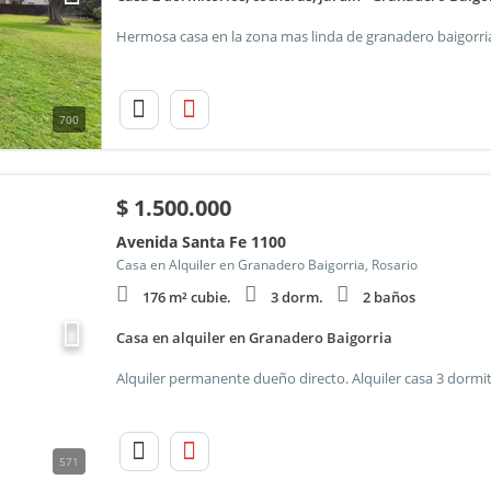
700
$
1.500.000
Avenida Santa Fe 1100
Casa en Alquiler en Granadero Baigorria, Rosario
176 m² cubie.
3 dorm.
2 baños
Casa en alquiler en Granadero Baigorria
571