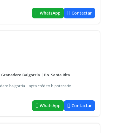
WhatsApp
Contactar
| Granadero Baigorria | Bo. Santa Rita
Propiedad compuesta en venta | barrio santa rita | granadero baigorria | apta crédito hipotecario. Ubicada en el barrio santa rita de granadero baigorria, esta propiedad ofrece una excelente oportunidad tanto para vivienda como para uso comercial. A tan solo una cuadra del complejo náutico tifón y a tres cuadras del río, esta propiedad combina comodidad, espacio y versatilidad en una excelente ubicación. Características de la propiedad: + terreno: con un frente de 8,66 metros y un fondo de 51,34 metros, esta propiedad cuenta con una superficie total de 445 m². + Monoambiente al frente: perfecto para uso como vivienda, estudio o incluso local comercial, ofrece múltiples posibilidades de uso. Casa principal que cuenta con: + living / comedor amplio, + cocina funcional. + 3 dormitorios. + 1 baño completo. + Extenso espacio verde con arboleda al fondo, perfecto para disfrutar del aire libre o para futuras expansiones, posee área seca con parrillero. + Cochera pasante semi-cubierta: capacidad para 2 vehículos. Esta propiedad es una excelente opción para quienes buscan vivir cerca del río, en un entorno tranquilo, pero con la posibilidad de utilizar el frente como local comercial o espacio independiente. ¡Contactanos para más información o para agendar una visita!
WhatsApp
Contactar