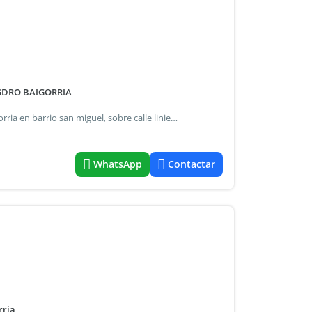
GDRO BAIGORRIA
Casa en venta de 3 ambientes con gran terreno gdro baigorria en barrio san miguel, sobre calle liniers al 1145 entre las calles paco y las heras. Se trata de una casa al frente con living comedor, cocina, lavadero, 2 dormitorios y baño. Cuenta con un amplísimo terreno atrás, todos los servicios. Superficie terreno: 650 m2 superficie cubierta: 93 m2 medidas lote: 10 x 65 metros orientación: este antigüedad: 57 años c. I. Mat nº 1651 - leonardo berlusconi.
WhatsApp
Contactar
rria