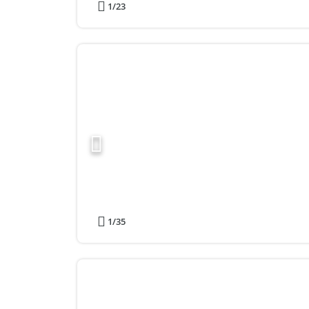
1
/23
1
/35