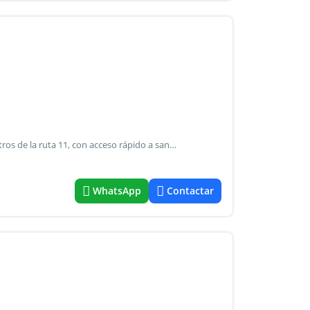
¡Casa en venta en capitán bermúdez! Ubicada a pocos metros de la ruta 11, con acceso rápido a san lorenzo, granadero baigorria y a solo 20 minutos de rosario. Entorno residencial tranquilo, con fácil acceso a los principales puntos del cordón industrial, cercano a escuelas, espacios verdes y el club náutico. La propiedad se distribuye en ambientes luminosos: jardín delantero y cochera en el ingreso.Cocina-comedor integrada.Living.Lavadero.Galeríapasillo distribuidor hacia: 1º dormitorio.Baño completo.2º dormitorio. Una excelente opción para familias que buscan comodidad y buena conexión con la ciudad, sin resignar tranquilidad.
WhatsApp
Contactar