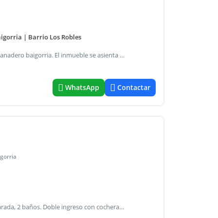
igorria | Barrio Los Robles
Se vende casa en el barrio san fernando de la ciudad de granadero baigorria. El inmueble se asienta sobre un terreno de 9,52 metros de frente por 25,98 metros de largo, dándole una superficie total de 247 m², de los cuales 131 m² son cubiertos y 116 m² descubiertos. La propiedad, con una antigüedad aproximada de 15 años, cuenta con dos plantas. En planta baja encontramos un amplio living / comedor, cocina y un lavadero. En planta alta 2 dormitorios y un baño. Está equipada con servicios de agua, luz, gas, cable, e internet / teléfono. Además, dispone de un amplio jardín al frente con rejas para seguridad y cochera semicubierta, ofreciendo comodidad y funcionalidad. Características de la casa: + living comedor + 2 dormitorios + 1 baño + cocina + jardín + lavadero + cochera semicubierta
WhatsApp
Contactar
gorria
Casa de 3 dormitorios. Amplio living comedor, cocina separada, 2 baños. Doble ingreso con cochera cubierta patio con parrillero, horno de barro y pileta. Cuarto de guardado con baño.