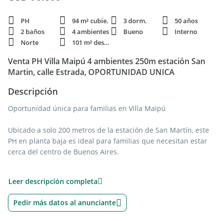
PH
94 m² cubie.
3 dorm.
50 años
2 baños
4 ambientes
Bueno
Interno
Norte
101 m² descub.
Venta PH Villa Maipú 4 ambientes 250m estación San
Martin, calle Estrada, OPORTUNIDAD UNICA
Descripción
Oportunidad única para familias en Villa Maipú
Ubicado a solo 200 metros de la estación de San Martín, este
PH en planta baja es ideal para familias que necesitan estar
cerca del centro de Buenos Aires.
Características del PH:
Leer descripción completa
- 3 dormitorios amplios
Pedir más datos al anunciante
- Living comedor espacioso
- Cocina comedor diario