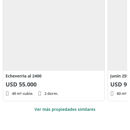
Echeverria al 2400
Junín 259
USD
55.000
USD
90
49 m² cubie.
2 dorm.
60 m² c
Ver más propiedades similares