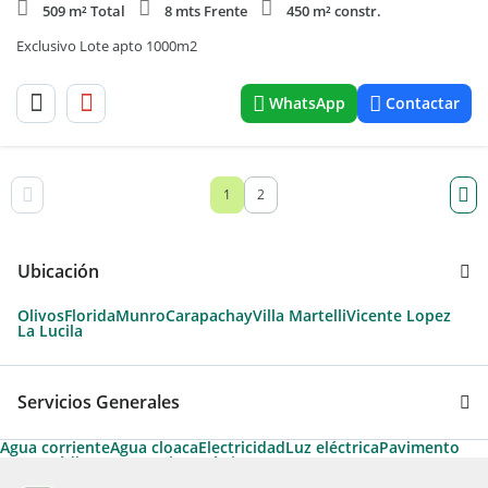
509 m² Total
8 mts Frente
450 m² constr.
Exclusivo Lote apto 1000m2
WhatsApp
Contactar
1
2
Ubicación
Olivos
Florida
Munro
Carapachay
Villa Martelli
Vicente Lopez
La Lucila
Servicios Generales
Agua corriente
Agua cloaca
Electricidad
Luz eléctrica
Pavimento
Apto Crédito
Temporario Turístico