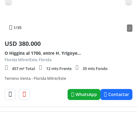
1
/35
2
USD
380.000
O Higgins al 1700, entre H. Yrigoyen y Libertad
Florida Mitre/Este, Florida
457 m² Total
12 mts Frente
35 mts Fondo
Terreno Venta - Florida Mitre/Este
WhatsApp
Contactar