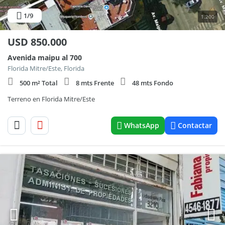
1
/9
1.200
USD
850.000
Avenida maipu al 700
Florida Mitre/Este, Florida
500 m² Total
8 mts Frente
48 mts Fondo
Terreno en Florida Mitre/Este
WhatsApp
Contactar