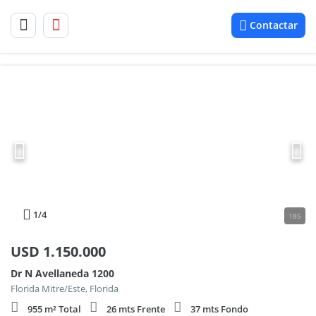
Contactar
1
/4
185
USD
1.150.000
Dr N Avellaneda 1200
Florida Mitre/Este, Florida
955 m² Total
26 mts Frente
37 mts Fondo