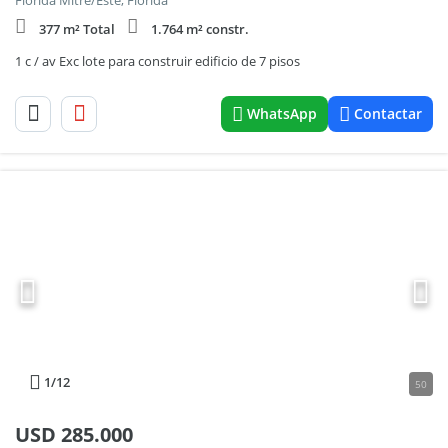
Florida Mitre/Este, Florida
377 m² Total
1.764 m² constr.
1 c / av Exc lote para construir edificio de 7 pisos
WhatsApp
Contactar
1
/12
50
USD
285.000