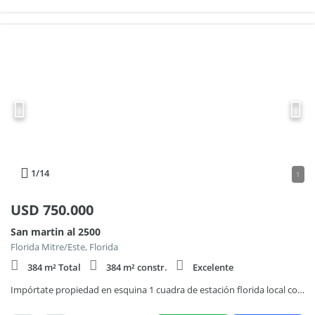
1
/14
1
USD
750.000
San martin al 2500
Florida Mitre/Este, Florida
384 m² Total
384 m² constr.
Excelente
Impórtate propiedad en esquina 1 cuadra de estación florida local comercial con PH vivienda.