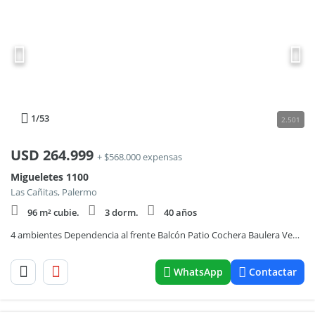
1
/53
2.501
USD
264.999
+ $568.000 expensas
Migueletes 1100
Las Cañitas, Palermo
96 m² cubie.
3 dorm.
40 años
4 ambientes Dependencia al frente Balcón Patio Cochera Baulera Venta Departamento
WhatsApp
Contactar