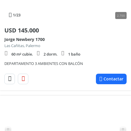
1
/23
2.700
USD
145.000
Jorge Newbery 1700
Las Cañitas, Palermo
60 m² cubie.
2 dorm.
1 baño
DEPARTAMENTO 3 AMBIENTES CON BALCÓN
Contactar