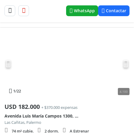
WhatsApp
Contactar
1
/22
4.100
USD
182.000
+ $370.000 expensas
Avenida Luis María Campos 1300, Piso PB
Las Cañitas, Palermo
74 m² cubie.
2 dorm.
A Estrenar