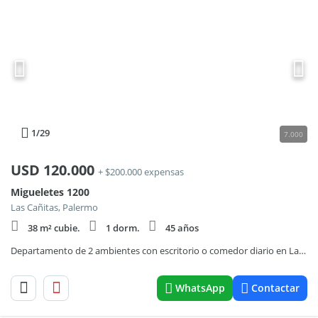
1
/29
7.000
USD
120.000
+ $200.000 expensas
Migueletes 1200
Las Cañitas, Palermo
38 m² cubie.
1 dorm.
45 años
Departamento de 2 ambientes con escritorio o comedor diario en La Imprenta
WhatsApp
Contactar