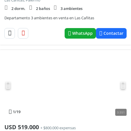
Las Cañitas, Palermo
2 dorm.
2 baños
3 ambientes
Departamento 3 ambientes en venta en Las Cañitas
WhatsApp
Contactar
1
/19
3.551
USD
519.000
+ $800.000 expensas