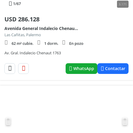
1
/67
3.171
USD
286.128
Avenida General Indalecio Chenaut 1700, Piso 7
Las Cañitas, Palermo
62 m² cubie.
1 dorm.
En pozo
Av. Gral. Indalecio Chenaut 1763
WhatsApp
Contactar