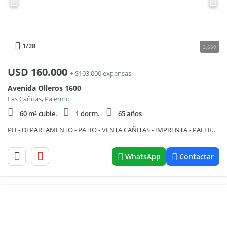
1
/28
2.650
USD
160.000
+ $103.000 expensas
Avenida Olleros 1600
Las Cañitas, Palermo
60 m² cubie.
1 dorm.
65 años
PH - DEPARTAMENTO - PATIO - VENTA CAÑITAS - IMPRENTA - PALERMO - BELGRANO 3 AMBIENTES
WhatsApp
Contactar