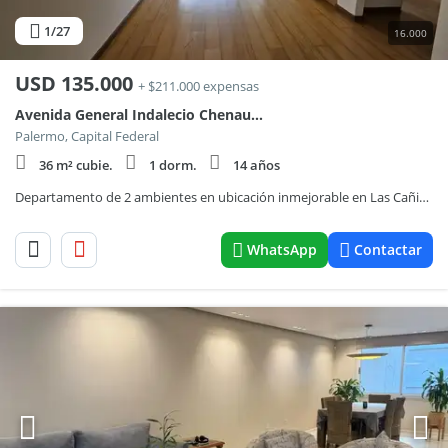
1
/27
16.000
USD
135.000
+ $211.000 expensas
Avenida General Indalecio Chenaut 1900
Palermo, Capital Federal
36 m² cubie.
1 dorm.
14 años
Departamento de 2 ambientes en ubicación inmejorable en Las Cañitas - Amenities
WhatsApp
Contactar