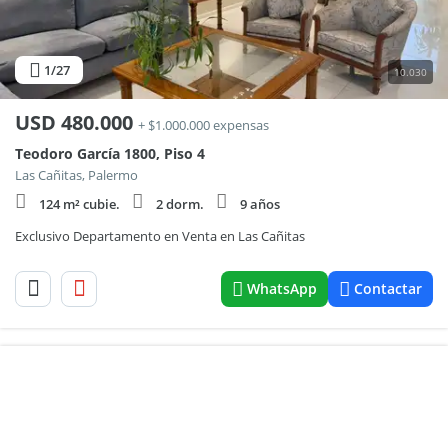
1
/27
10.030
USD
480.000
+ $1.000.000 expensas
Teodoro García 1800, Piso 4
Las Cañitas, Palermo
124 m² cubie.
2 dorm.
9 años
Exclusivo Departamento en Venta en Las Cañitas
WhatsApp
Contactar