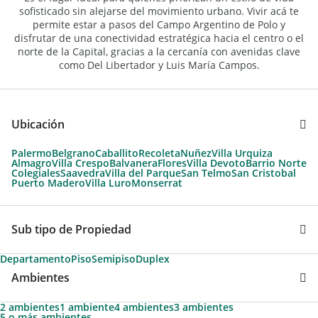
sofisticado sin alejarse del movimiento urbano. Vivir acá te
permite estar a pasos del Campo Argentino de Polo y
disfrutar de una conectividad estratégica hacia el centro o el
norte de la Capital, gracias a la cercanía con avenidas clave
como Del Libertador y Luis María Campos.
Ubicación
Palermo
Belgrano
Caballito
Recoleta
Nuñez
Villa Urquiza
Almagro
Villa Crespo
Balvanera
Flores
Villa Devoto
Barrio Norte
Colegiales
Saavedra
Villa del Parque
San Telmo
San Cristobal
Puerto Madero
Villa Luro
Monserrat
Sub tipo de Propiedad
Departamento
Piso
Semipiso
Duplex
Ambientes
2 ambientes
1 ambiente
4 ambientes
3 ambientes
5 o más ambientes