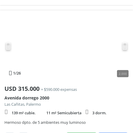
1
/26
2.000
USD
315.000
+ $590.000 expensas
Avenida dorrego 2000
Las Cañitas, Palermo
139 m² cubie.
11 m² Semicubierta
3 dorm.
Hermoso dpto. de 5 ambientes muy luminoso