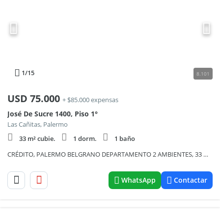
1
/15
8.101
USD
75.000
+ $85.000 expensas
José De Sucre 1400, Piso 1°
Las Cañitas, Palermo
33 m² cubie.
1 dorm.
1 baño
CRÉDITO, PALERMO BELGRANO DEPARTAMENTO 2 AMBIENTES, 33 MTRS!
WhatsApp
Contactar