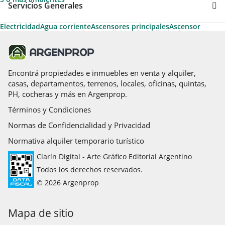
Servicios Generales
Electricidad
Agua corriente
Ascensores principales
Ascensor
Ascensores de servicio
Aire acondicionado individual
Permite Mascotas
Apto Profesional
Gas natural
Apto Crédito
Cable
Calefacción
Acceso para personas con movilidad reducida
Calefacción tiro balanceado
Teléfono
Termotanque
Parrilla
Agua caliente
Pileta
Solarium
Encontrá propiedades e inmuebles en venta y alquiler,
casas, departamentos, terrenos, locales, oficinas, quintas,
PH, cocheras y más en Argenprop.
Términos y Condiciones
Normas de Confidencialidad y Privacidad
Normativa alquiler temporario turístico
Clarín Digital - Arte Gráfico Editorial Argentino
Todos los derechos reservados.
© 2026 Argenprop
Mapa de sitio