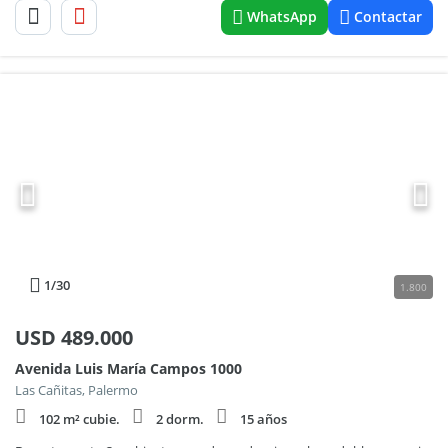
WhatsApp
Contactar
1
/30
1.800
USD
489.000
Avenida Luis María Campos 1000
Las Cañitas, Palermo
102 m² cubie.
2 dorm.
15 años