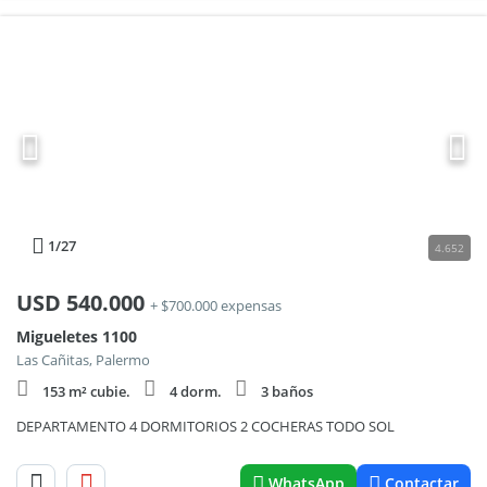
1
/27
4.652
USD
540.000
+ $700.000 expensas
Migueletes 1100
Las Cañitas, Palermo
153 m² cubie.
4 dorm.
3 baños
DEPARTAMENTO 4 DORMITORIOS 2 COCHERAS TODO SOL
WhatsApp
Contactar