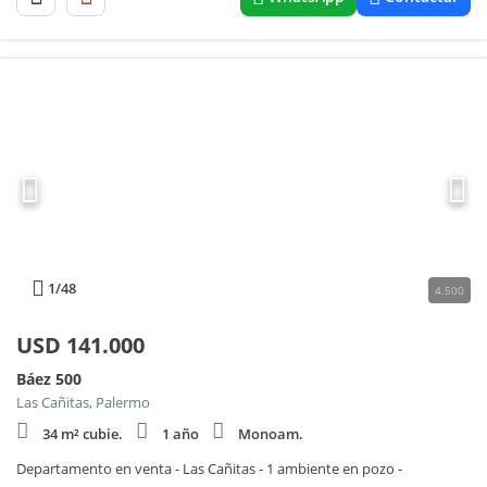
1
/48
4.500
USD
141.000
Báez 500
Las Cañitas, Palermo
34 m² cubie.
1 año
Monoam.
Departamento en venta - Las Cañitas - 1 ambiente en pozo -