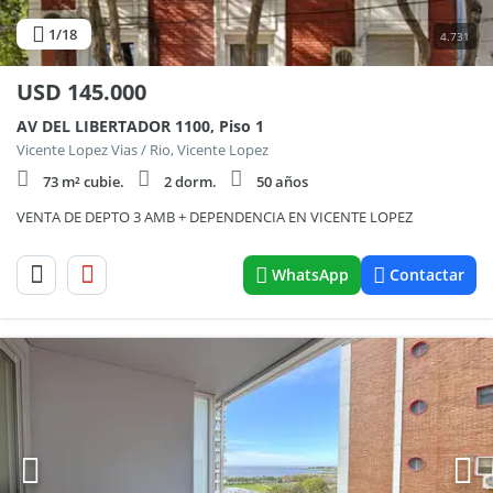
1
/18
4.731
USD
145.000
AV DEL LIBERTADOR 1100, Piso 1
Vicente Lopez Vias / Rio, Vicente Lopez
73 m² cubie.
2 dorm.
50 años
VENTA DE DEPTO 3 AMB + DEPENDENCIA EN VICENTE LOPEZ
WhatsApp
Contactar