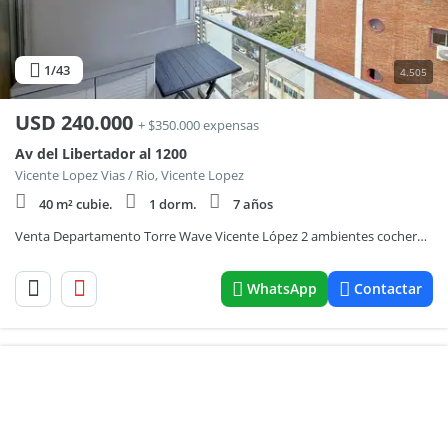
1
/43
4.505
USD
240.000
+ $350.000 expensas
Av del Libertador al 1200
Vicente Lopez Vias / Rio, Vicente Lopez
40 m² cubie.
1 dorm.
7 años
Venta Departamento Torre Wave Vicente López 2 ambientes cochera amenities
WhatsApp
Contactar