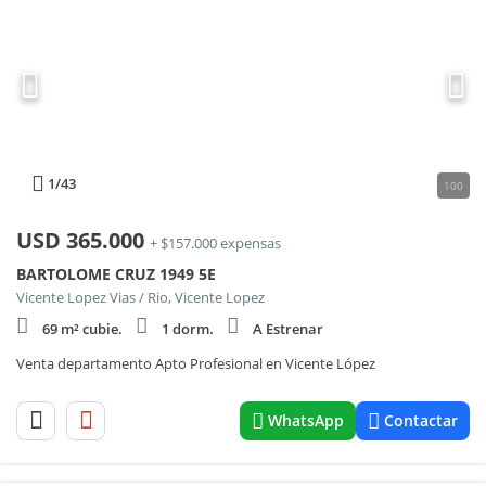
1
/43
100
USD
365.000
+ $157.000 expensas
BARTOLOME CRUZ 1949 5E
Vicente Lopez Vias / Rio, Vicente Lopez
69 m² cubie.
1 dorm.
A Estrenar
Venta departamento Apto Profesional en Vicente López
WhatsApp
Contactar