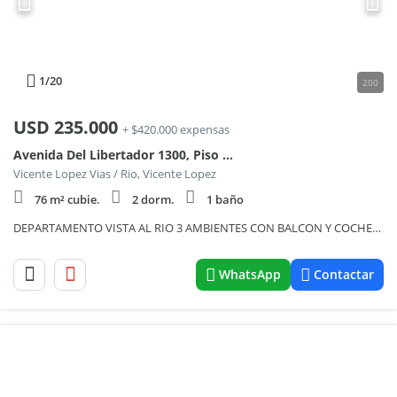
1
/20
200
USD
235.000
+ $420.000 expensas
Avenida Del Libertador 1300, Piso 16
Vicente Lopez Vias / Rio, Vicente Lopez
76 m² cubie.
2 dorm.
1 baño
DEPARTAMENTO VISTA AL RIO 3 AMBIENTES CON BALCON Y COCHERA
WhatsApp
Contactar