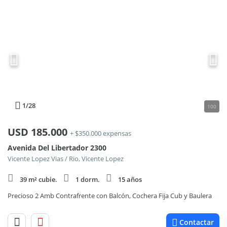
1
/28
100
USD
185.000
+ $350.000 expensas
Avenida Del Libertador 2300
Vicente Lopez Vias / Rio, Vicente Lopez
39 m² cubie.
1 dorm.
15 años
Precioso 2 Amb Contrafrente con Balcón, Cochera Fija Cub y Baulera
Contactar