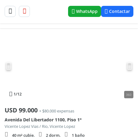
WhatsApp
Contactar
1
/12
360
USD
99.000
+ $80.000 expensas
Avenida Del Libertador 1100, Piso 1°
Vicente Lopez Vias / Rio, Vicente Lopez
40 m² cubie.
2 dorm.
1 baño