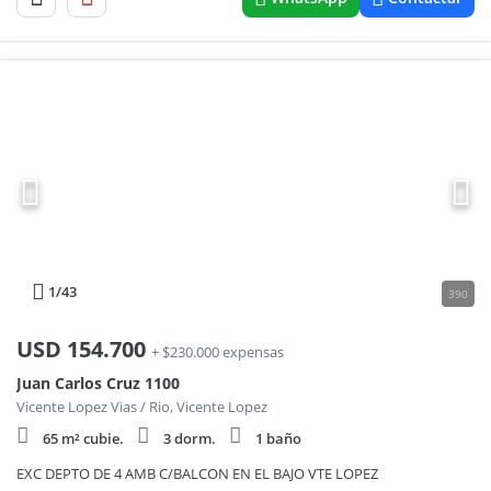
1
/43
390
USD
154.700
+ $230.000 expensas
Juan Carlos Cruz 1100
Vicente Lopez Vias / Rio, Vicente Lopez
65 m² cubie.
3 dorm.
1 baño
EXC DEPTO DE 4 AMB C/BALCON EN EL BAJO VTE LOPEZ