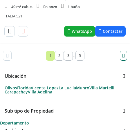
49 m² cubie.
En pozo
1 baño
ITALIA 521
WhatsApp
Contactar
1
2
3
5
...
Ubicación
Olivos
Florida
Vicente Lopez
La Lucila
Munro
Villa Martelli
Carapachay
Villa Adelina
Sub tipo de Propiedad
Departamento