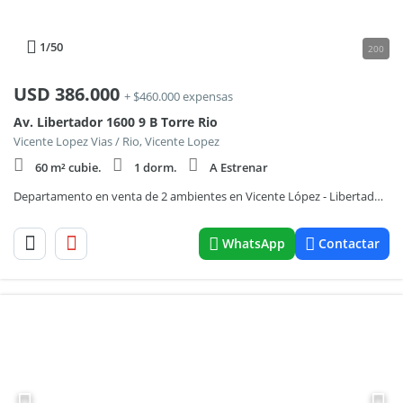
1
/50
200
USD
386.000
+ $460.000 expensas
Av. Libertador 1600 9 B Torre Rio
Vicente Lopez Vias / Rio, Vicente Lopez
60 m² cubie.
1 dorm.
A Estrenar
Departamento en venta de 2 ambientes en Vicente López - Libertador al Río
WhatsApp
Contactar