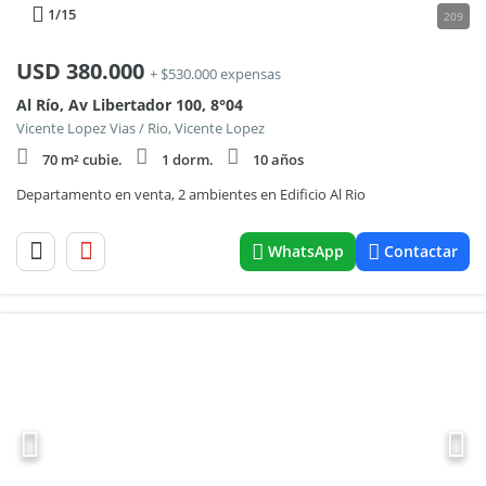
1
/15
209
USD
380.000
+ $530.000 expensas
Al Río, Av Libertador 100, 8°04
Vicente Lopez Vias / Rio, Vicente Lopez
70 m² cubie.
1 dorm.
10 años
Departamento en venta, 2 ambientes en Edificio Al Rio
WhatsApp
Contactar