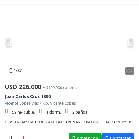
1
/37
402
USD
226.000
+ $150.000 expensas
Juan Carlos Cruz 1800
Vicente Lopez Vias / Rio, Vicente Lopez
59 m² cubie.
1 dorm.
2 baños
DEPTARTAMENTO DE 2 AMB A ESTRENAR CON DOBLE BALCON 1º" B"
WhatsApp
Contactar