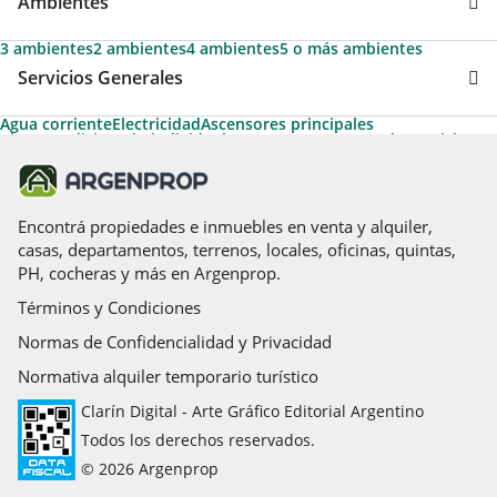
Ambientes
3 ambientes
2 ambientes
4 ambientes
5 o más ambientes
Servicios Generales
Agua corriente
Electricidad
Ascensores principales
Aire acondicionado individual
Ascensor
Ascensores de servicio
Gas natural
Permite Mascotas
Apto Crédito
Cable
Calefacción
Calefacción tiro balanceado
Termotanque
Teléfono
Apto Profesional
Parrilla
Acceso para personas con movilidad reducida
Caldera
Encontrá propiedades e inmuebles en venta y alquiler,
casas, departamentos, terrenos, locales, oficinas, quintas,
PH, cocheras y más en Argenprop.
Términos y Condiciones
Normas de Confidencialidad y Privacidad
Normativa alquiler temporario turístico
Clarín Digital - Arte Gráfico Editorial Argentino
Todos los derechos reservados.
© 2026 Argenprop