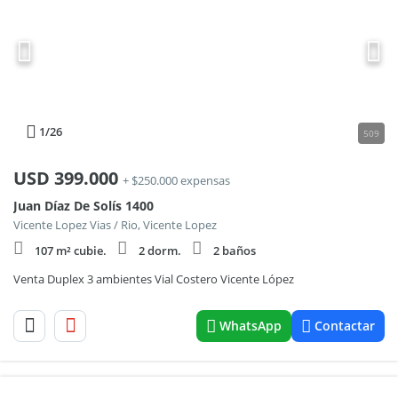
1
/26
509
USD
399.000
+ $250.000 expensas
Juan Díaz De Solís 1400
Vicente Lopez Vias / Rio, Vicente Lopez
107 m² cubie.
2 dorm.
2 baños
Venta Duplex 3 ambientes Vial Costero Vicente López
WhatsApp
Contactar