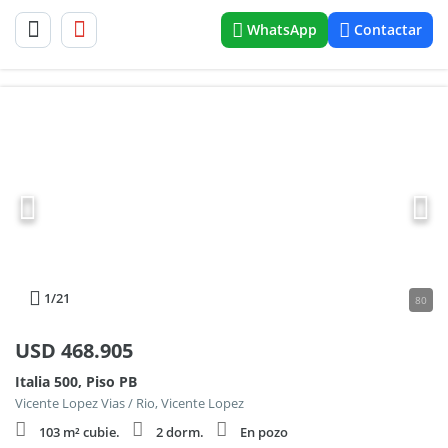
WhatsApp
Contactar
1
/21
80
USD
468.905
Italia 500, Piso PB
Vicente Lopez Vias / Rio, Vicente Lopez
103 m² cubie.
2 dorm.
En pozo