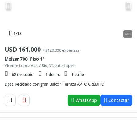
1
/18
603
USD
161.000
+ $120.000 expensas
Melgar 700, Piso 1°
Vicente Lopez Vias / Rio, Vicente Lopez
62 m² cubie.
1 dorm.
1 baño
Dpto Reciclado con gran Balcón Terraza APTO CRÉDITO
WhatsApp
Contactar