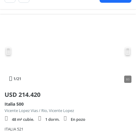
1
/21
80
USD
214.420
Italia 500
Vicente Lopez Vias / Rio, Vicente Lopez
48 m² cubie.
1 dorm.
En pozo
ITALIA 521