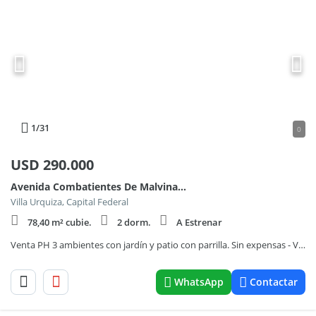
1
/31
0
USD
290.000
Avenida Combatientes De Malvinas 3800, Piso 0
Villa Urquiza, Capital Federal
78,40 m² cubie.
2 dorm.
A Estrenar
Venta PH 3 ambientes con jardín y patio con parrilla. Sin expensas - Villa Urquiza
WhatsApp
Contactar