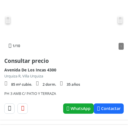
1
/10
1
Consultar precio
Avenida De Los Incas 4300
Urquiza R, Villa Urquiza
85 m² cubie.
2 dorm.
35 años
PH 3 AMB C/ PATIO Y TERRAZA
WhatsApp
Contactar