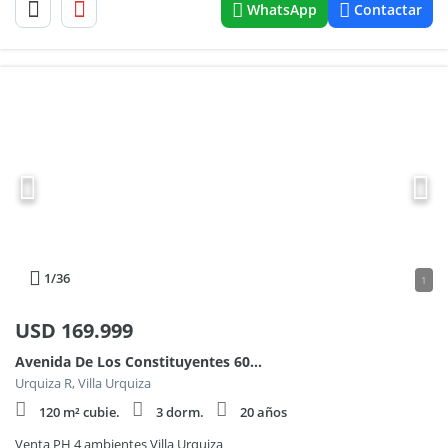
WhatsApp
Contactar
1
/36
1
USD
169.999
Avenida De Los Constituyentes 6000
Urquiza R, Villa Urquiza
120 m² cubie.
3 dorm.
20 años
Venta PH 4 ambientes Villa Urquiza