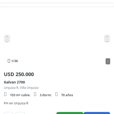
1
/36
1
USD
250.000
Galvan 2700
Urquiza R, Villa Urquiza
103 m² cubie.
3 dorm.
70 años
PH en Urquiza R