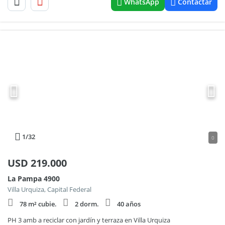
WhatsApp
Contactar
1
/32
0
USD
219.000
La Pampa 4900
Villa Urquiza, Capital Federal
78 m² cubie.
2 dorm.
40 años
PH 3 amb a reciclar con jardín y terraza en Villa Urquiza