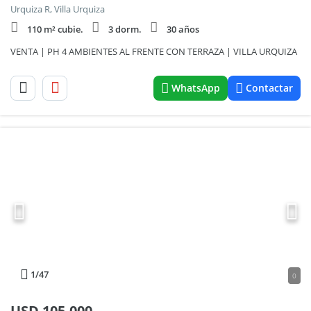
Urquiza R, Villa Urquiza
110 m² cubie.
3 dorm.
30 años
VENTA | PH 4 AMBIENTES AL FRENTE CON TERRAZA | VILLA URQUIZA
WhatsApp
Contactar
1
/47
0
USD
105.000