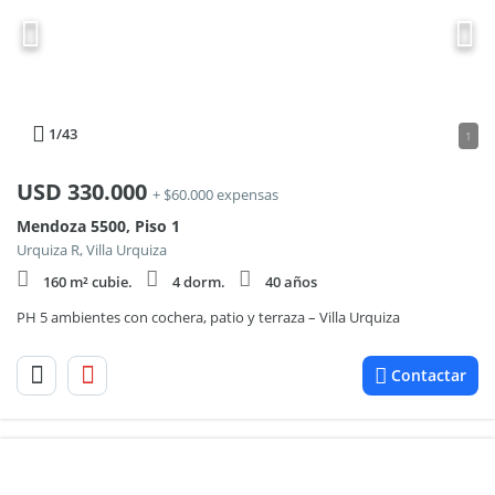
1
/43
1
USD
330.000
+ $60.000 expensas
Mendoza 5500, Piso 1
Urquiza R, Villa Urquiza
160 m² cubie.
4 dorm.
40 años
PH 5 ambientes con cochera, patio y terraza – Villa Urquiza
Contactar