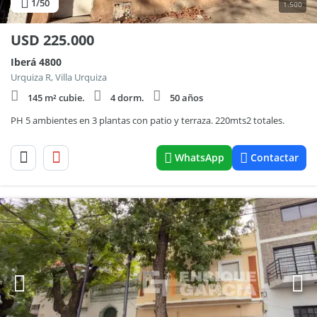
1
/50
1.500
USD
225.000
Iberá 4800
Urquiza R, Villa Urquiza
145 m² cubie.
4 dorm.
50 años
PH 5 ambientes en 3 plantas con patio y terraza. 220mts2 totales.
WhatsApp
Contactar