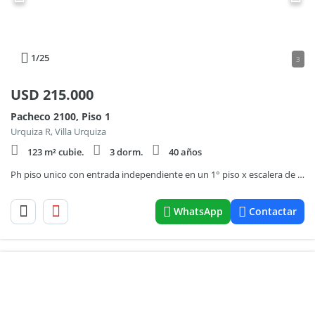
1
/25
3
USD
215.000
Pacheco 2100, Piso 1
Urquiza R, Villa Urquiza
123 m² cubie.
3 dorm.
40 años
Ph piso unico con entrada independiente en un 1° piso x escalera de 4 ambientes con terraza
WhatsApp
Contactar