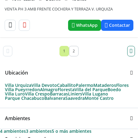
VENTA PH 3 AMB FRENTE COCHERA Y TERRAZA V. URQUIZA
WhatsApp
Contactar
1
2
Ubicación
Villa Urquiza
Villa Devoto
Caballito
Palermo
Mataderos
Flores
Villa Pueyrredon
Almagro
Floresta
Villa del Parque
Boedo
Villa Luro
Villa Crespo
Barracas
Liniers
Villa Lugano
Parque Chacabuco
Balvanera
Saavedra
Monte Castro
Ambientes
4 ambientes
3 ambientes
5 o más ambientes