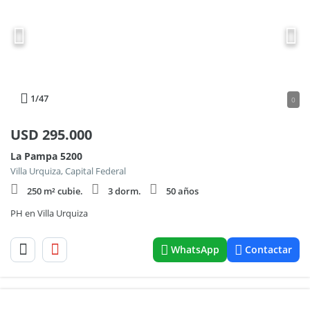
1
/47
0
USD
295.000
La Pampa 5200
Villa Urquiza, Capital Federal
250 m² cubie.
3 dorm.
50 años
PH en Villa Urquiza
WhatsApp
Contactar