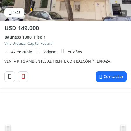
1
/25
420
USD
149.000
Bauness 1800, Piso 1
Villa Urquiza, Capital Federal
47 m² cubie.
2 dorm.
50 años
VENTA PH 3 AMBIENTES AL FRENTE CON BALCÓN Y TERRAZA
Contactar