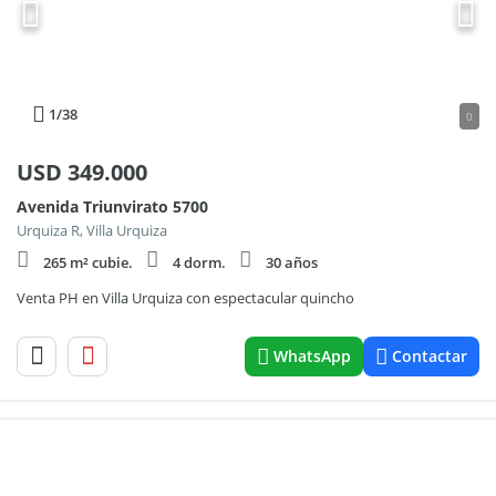
1
/38
0
USD
349.000
Avenida Triunvirato 5700
Urquiza R, Villa Urquiza
265 m² cubie.
4 dorm.
30 años
Venta PH en Villa Urquiza con espectacular quincho
WhatsApp
Contactar