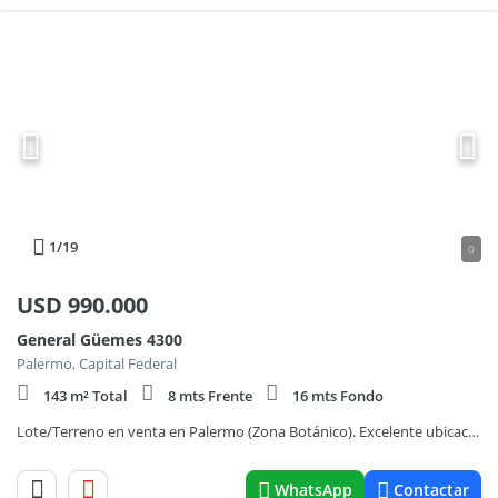
1
/19
0
USD
990.000
General Güemes 4300
Palermo, Capital Federal
143 m² Total
8 mts Frente
16 mts Fondo
Lote/Terreno en venta en Palermo (Zona Botánico). Excelente ubicación.
WhatsApp
Contactar