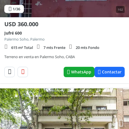
1
/36
102
USD
360.000
Jufré 600
Palermo Soho, Palermo
615 m² Total
7 mts Frente
20 mts Fondo
Terreno en venta en Palermo Soho, CABA
WhatsApp
Contactar