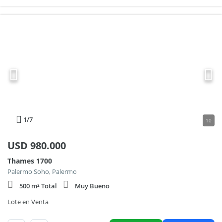
1
/7
10
USD
980.000
Thames 1700
Palermo Soho, Palermo
500 m² Total
Muy Bueno
Lote en Venta