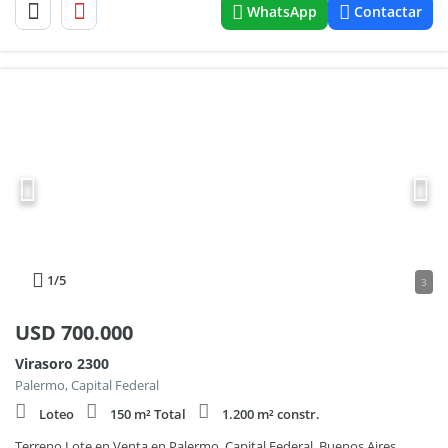
WhatsApp
Contactar
1
/5
3
USD
700.000
Virasoro 2300
Palermo, Capital Federal
Loteo
150 m² Total
1.200 m² constr.
Terreno Lote en Venta en Palermo, Capital Federal, Buenos Aires