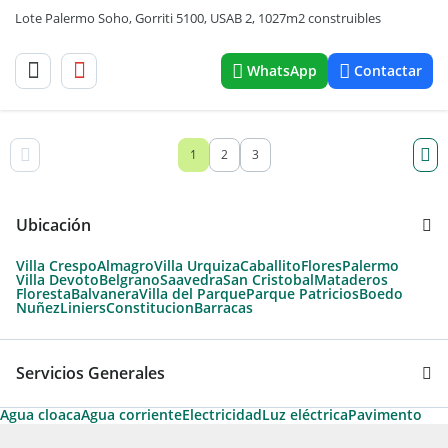
Lote Palermo Soho, Gorriti 5100, USAB 2, 1027m2 construibles
WhatsApp
Contactar
1
2
3
Ubicación
Villa Crespo
Almagro
Villa Urquiza
Caballito
Flores
Palermo
Villa Devoto
Belgrano
Saavedra
San Cristobal
Mataderos
Floresta
Balvanera
Villa del Parque
Parque Patricios
Boedo
Nuñez
Liniers
Constitucion
Barracas
Servicios Generales
Agua cloaca
Agua corriente
Electricidad
Luz eléctrica
Pavimento