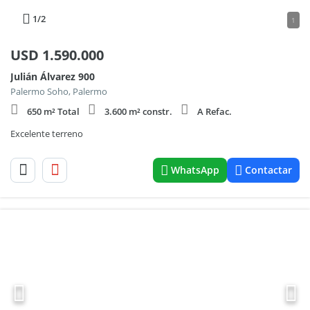
1
/2
1
USD
1.590.000
Julián Álvarez 900
Palermo Soho, Palermo
650 m² Total
3.600 m² constr.
A Refac.
Excelente terreno
WhatsApp
Contactar